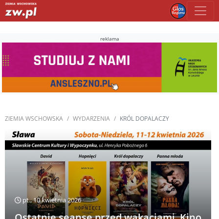
reklama
ZIEMIA WSCHOWSKA
WYDARZENIA
KRÓL DOPALACZY
pt., 10 kwietnia 2026
Ostatnie seanse przed wakacjami. Kino