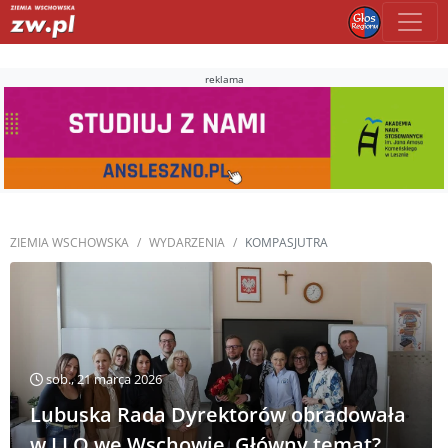
reklama
ZIEMIA WSCHOWSKA
WYDARZENIA
KOMPASJUTRA
sob., 21 marca 2026
Lubuska Rada Dyrektorów obradowała
w I LO we Wschowie. Główny temat?