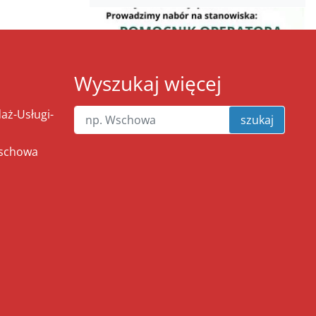
Wyszukaj więcej
ż-Usługi-
szukaj
Wschowa