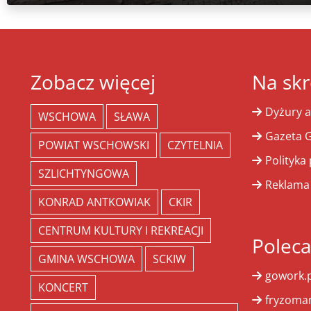
Zobacz więcej
Na skr
Dyżury a
WSCHOWA
SŁAWA
Gazeta G
POWIAT WSCHOWSKI
CZYTELNIA
Polityka
SZLICHTYNGOWA
Reklama
KONRAD ANTKOWIAK
CKIR
CENTRUM KULTURY I REKREACJI
Polec
GMINA WSCHOWA
SCKIW
gowork.p
KONCERT
fryzoman