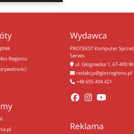
óty
Wydawca
ptek
PROTEKST Komputer Sprzeda
Serwis
łos Regionu
ul. Głogowska 1, 67-400 
 prywatności
redakcja@glosregionu.pl
+48 655 404 421
amy
l
Reklama
ia.pl