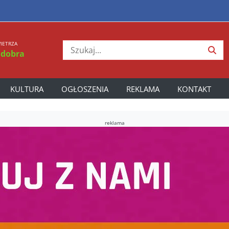
IETRZA
 dobra
KULTURA
OGŁOSZENIA
REKLAMA
KONTAKT
reklama