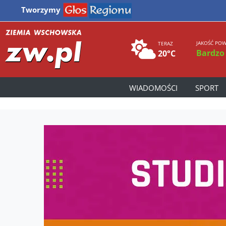
Tworzymy
JAKOŚĆ POW
TERAZ
Bardzo
20°C
WIADOMOŚCI
SPORT