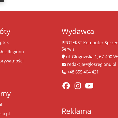
óty
Wydawca
ptek
PROTEKST Komputer Sprzeda
Serwis
łos Regionu
ul. Głogowska 1, 67-400 
 prywatności
redakcja@glosregionu.pl
+48 655 404 421
amy
l
Reklama
ia.pl