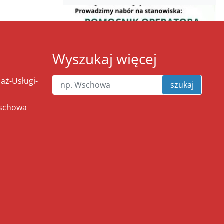
Wyszukaj więcej
ż-Usługi-
szukaj
Wschowa