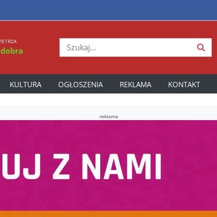
IETRZA
 dobra
KULTURA
OGŁOSZENIA
REKLAMA
KONTAKT
reklama