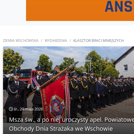
ZIEMIA WSCHOWSKA
WYDARZENIA
KLASZTOR BRACI MNIEJSZYCH
śr., 20 maja 2026
Msza św., a po niej uroczysty apel. Powiatow
Obchody Dnia Strażaka we Wschowie