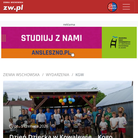
reklama
ZIEMIA WSCHOWSKA
WYDARZENIA
KGW
pt., 5 czerwca 2026
Dzień Dziecka w Kowalewie. „Kogo