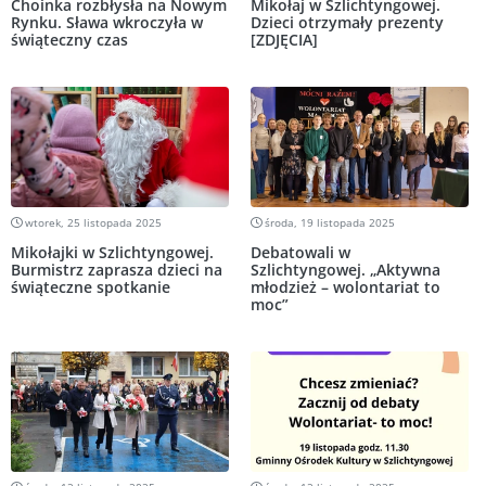
Choinka rozbłysła na Nowym
Mikołaj w Szlichtyngowej.
Rynku. Sława wkroczyła w
Dzieci otrzymały prezenty
świąteczny czas
[ZDJĘCIA]
wtorek, 25 listopada 2025
środa, 19 listopada 2025
Mikołajki w Szlichtyngowej.
Debatowali w
Burmistrz zaprasza dzieci na
Szlichtyngowej. „Aktywna
świąteczne spotkanie
młodzież – wolontariat to
moc”