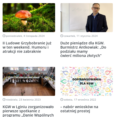
poniedziałek, 4 listopada 2024
czwartek, 11 stycznia 2024
II Ludowe Grzybobranie już
Duże pieniądze dla KGW.
w ten weekend. Humoru i
Burmistrz Antkowiak: „Do
atrakcji nie zabraknie
podziału mamy
ćwierć miliona złotych”
niedziela, 23 kwietnia 2023
sobota, 17 września 2022
KGW w Lginiu zorganizowało
– nabór wniosków na
pierwsze spotkanie z
ostatniej prostej
programu „Danie Wspólnych