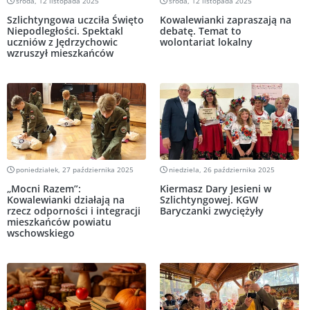
środa, 12 listopada 2025
środa, 12 listopada 2025
Szlichtyngowa uczciła Święto
Kowalewianki zapraszają na
Niepodległości. Spektakl
debatę. Temat to
uczniów z Jędrzychowic
wolontariat lokalny
wzruszył mieszkańców
poniedziałek, 27 października 2025
niedziela, 26 października 2025
„Mocni Razem”:
Kiermasz Dary Jesieni w
Kowalewianki działają na
Szlichtyngowej. KGW
rzecz odporności i integracji
Baryczanki zwyciężyły
mieszkańców powiatu
wschowskiego