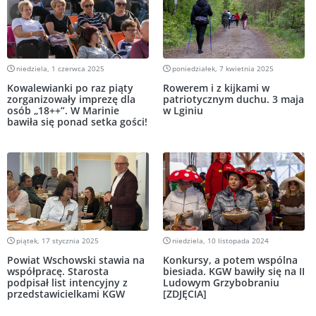
niedziela, 1 czerwca 2025
poniedziałek, 7 kwietnia 2025
Kowalewianki po raz piąty
Rowerem i z kijkami w
zorganizowały imprezę dla
patriotycznym duchu. 3 maja
osób „18++”. W Marinie
w Lginiu
bawiła się ponad setka gości!
piątek, 17 stycznia 2025
niedziela, 10 listopada 2024
Powiat Wschowski stawia na
Konkursy, a potem wspólna
współpracę. Starosta
biesiada. KGW bawiły się na II
podpisał list intencyjny z
Ludowym Grzybobraniu
przedstawicielkami KGW
[ZDJĘCIA]