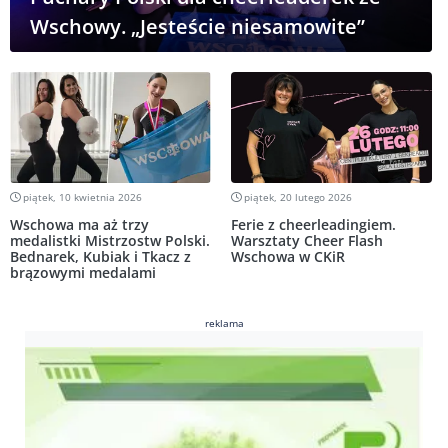
Wschowy. „Jesteście niesamowite”
piątek, 10 kwietnia 2026
piątek, 20 lutego 2026
Wschowa ma aż trzy
Ferie z cheerleadingiem.
medalistki Mistrzostw Polski.
Warsztaty Cheer Flash
Bednarek, Kubiak i Tkacz z
Wschowa w CKiR
brązowymi medalami
reklama