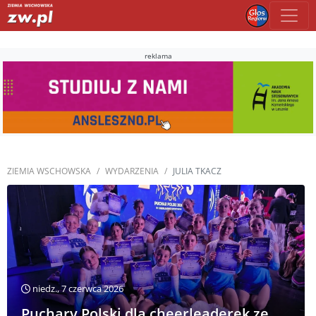
reklama
ZIEMIA WSCHOWSKA
WYDARZENIA
JULIA TKACZ
niedz., 7 czerwca 2026
Puchary Polski dla cheerleaderek ze