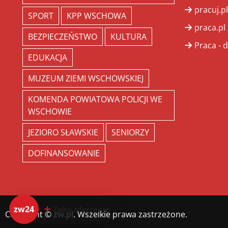
pracuj.pl
SPORT
KPP WSCHOWA
praca.pl
BEZPIECZEŃSTWO
KULTURA
Praca - d
EDUKACJA
MUZEUM ZIEMI WSCHOWSKIEJ
KOMENDA POWIATOWA POLICJI WE
WSCHOWIE
JEZIORO SŁAWSKIE
SENIORZY
DOFINANSOWANIE
zw24
Zgłoś zdarzenie
Copyright ©
zw.pl
. Wszelkie prawa zastrzeżone.