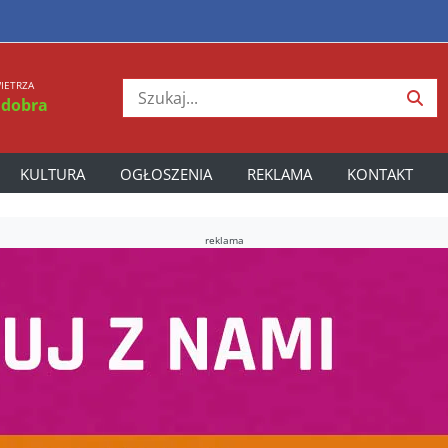
IETRZA
 dobra
KULTURA
OGŁOSZENIA
REKLAMA
KONTAKT
reklama