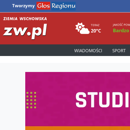
Tworzymy
JAKOŚĆ POW
TERAZ
Bardzo
20°C
WIADOMOŚCI
SPORT