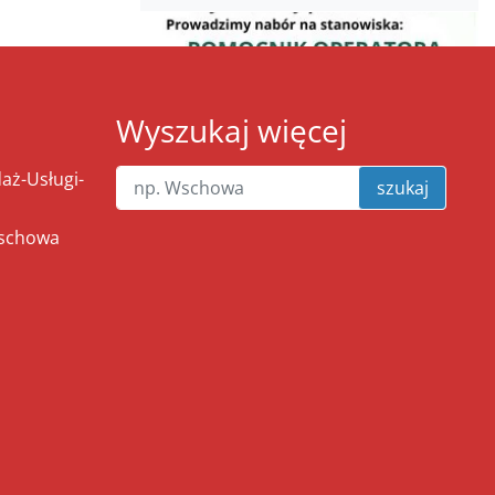
Wyszukaj więcej
ż-Usługi-
szukaj
Wschowa