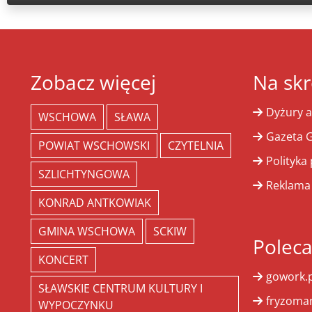
Zobacz więcej
Na skr
Dyżury a
WSCHOWA
SŁAWA
Gazeta G
POWIAT WSCHOWSKI
CZYTELNIA
Polityka
SZLICHTYNGOWA
Reklama
KONRAD ANTKOWIAK
GMINA WSCHOWA
SCKIW
Polec
KONCERT
gowork.p
SŁAWSKIE CENTRUM KULTURY I
fryzoman
WYPOCZYNKU