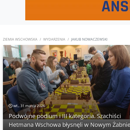
ZIEMIA WSCHOWSKA
WYDARZENIA
JAKUB NOWACZEWSKI
wt., 31 marca 2026
Podwójne podium i III kategoria. Szachiści
Hetmana Wschowa błysnęli w Nowym Żabni