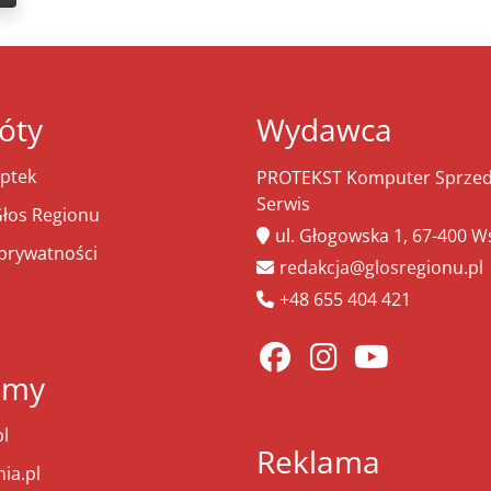
óty
Wydawca
ptek
PROTEKST Komputer Sprzeda
Serwis
łos Regionu
ul. Głogowska 1, 67-400 
 prywatności
redakcja@glosregionu.pl
+48 655 404 421
amy
l
Reklama
ia.pl