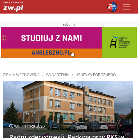
reklama
ZIEMIA WSCHOWSKA
WYDARZENIA
HENRYKA POBOŻNEGO
wt., 14 lipca 2026
Radni zdecydowali. Parking przy PKS w