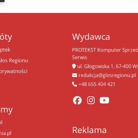
óty
Wydawca
ptek
PROTEKST Komputer Sprzeda
Serwis
łos Regionu
ul. Głogowska 1, 67-400 
 prywatności
redakcja@glosregionu.pl
+48 655 404 421
amy
l
Reklama
ia.pl