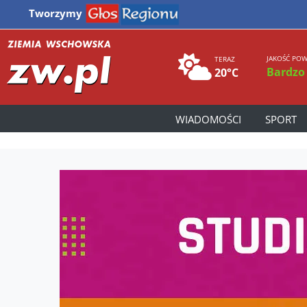
Tworzymy
JAKOŚĆ POW
TERAZ
Bardzo
20°C
WIADOMOŚCI
SPORT