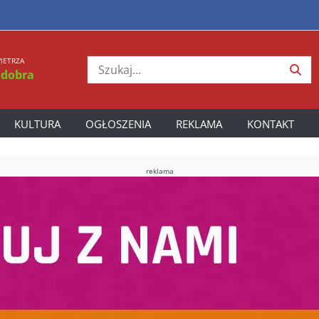
IETRZA
 dobra
KULTURA
OGŁOSZENIA
REKLAMA
KONTAKT
reklama