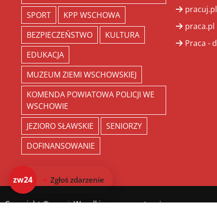
pracuj.pl
SPORT
KPP WSCHOWA
praca.pl
BEZPIECZEŃSTWO
KULTURA
Praca - d
EDUKACJA
MUZEUM ZIEMI WSCHOWSKIEJ
KOMENDA POWIATOWA POLICJI WE
WSCHOWIE
JEZIORO SŁAWSKIE
SENIORZY
DOFINANSOWANIE
zw24
Zgłoś zdarzenie
Copyright ©
zw.pl
. Wszelkie prawa zastrzeżone.