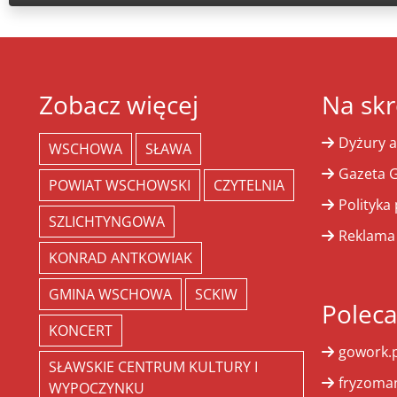
Zobacz więcej
Na skr
Dyżury a
WSCHOWA
SŁAWA
Gazeta G
POWIAT WSCHOWSKI
CZYTELNIA
Polityka
SZLICHTYNGOWA
Reklama
KONRAD ANTKOWIAK
GMINA WSCHOWA
SCKIW
Polec
KONCERT
gowork.p
SŁAWSKIE CENTRUM KULTURY I
fryzoman
WYPOCZYNKU