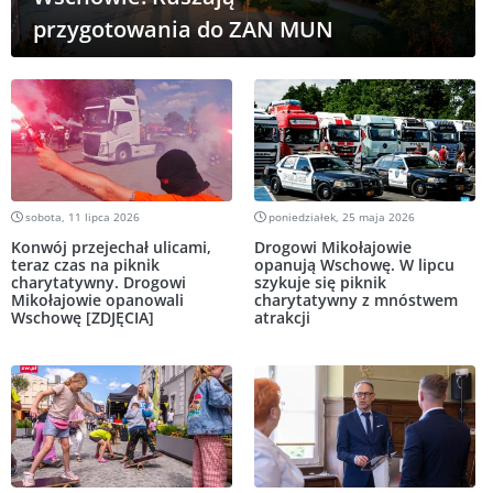
przygotowania do ZAN MUN
sobota, 11 lipca 2026
poniedziałek, 25 maja 2026
Konwój przejechał ulicami,
Drogowi Mikołajowie
teraz czas na piknik
opanują Wschowę. W lipcu
charytatywny. Drogowi
szykuje się piknik
Mikołajowie opanowali
charytatywny z mnóstwem
Wschowę [ZDJĘCIA]
atrakcji