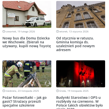
czwartek, 19 lutego 2026
wtorek, 13 stycznia 2026
Nowy bus dla Domu Dziecka
Od stycznia w ratuszu.
we Wschowie. Zbierali na
Gminna komisja ds.
używany, kupili nową Toyotę
uzależnień pod nowym
adresem
niedziela, 23 listopada 2025
środa, 19 listopada 2025
Pożar fotowoltaiki – jak go
Budynki Starostwa i OPS-u
gasić? Strażacy przeszli
rozbłysły na czerwono. W
specjalne szkolenie
Polsce takich obiektów było