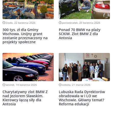
środa, 22 kwietnia 2026
poniedziałek, 20 kwietnia 2026
300 tys. zł dla Gminy
Ponad 70 BMW na plaży
Wschowa. Unijny grant
SCKiW. Zlot BMW Z dla
zostanie przeznaczony na
Antosia
projekty społeczne
wtorek, 14 kwietnia 2026
sobota, 21 marca 2026
Charytatywny zlot BMW Z
Lubuska Rada Dyrektorów
nad Jeziorem Sławskim.
obradowała w I LO we
Kierowcy łączą siły dla
Wschowie. Główny temat?
Antosia
Reforma edukacji