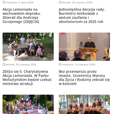
niedziela, 5 lipca 2026
wtorek, 30 czerwca 2026
Akcja Lemoniada na
Jednomyślna decyzja rady.
wschowskim deptaku.
Burmistrz Antkowiak z
Zbierali dla Andrzeja
wotum zaufania i
Szczęsnego [ZDJĘCIA]
absolutorium za 2025 rok
wtorek, 30 czerwca 2026
niedziela, 14 czerwca 2026
Zbliża się 5. Charytatywna
Bez przemarszu przez
Akcja Lemoniada. W Parku
miasto. Uczestnicy Marszu
Wolsztyńskim będzie czekać
dla Życia i Rodziny zebrali się
mnóstwo atrakcji
w kościele