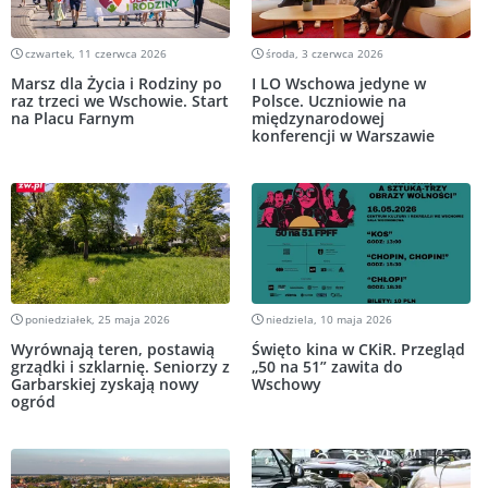
czwartek, 11 czerwca 2026
środa, 3 czerwca 2026
Marsz dla Życia i Rodziny po
I LO Wschowa jedyne w
raz trzeci we Wschowie. Start
Polsce. Uczniowie na
na Placu Farnym
międzynarodowej
konferencji w Warszawie
poniedziałek, 25 maja 2026
niedziela, 10 maja 2026
Wyrównają teren, postawią
Święto kina w CKiR. Przegląd
grządki i szklarnię. Seniorzy z
„50 na 51” zawita do
Garbarskiej zyskają nowy
Wschowy
ogród