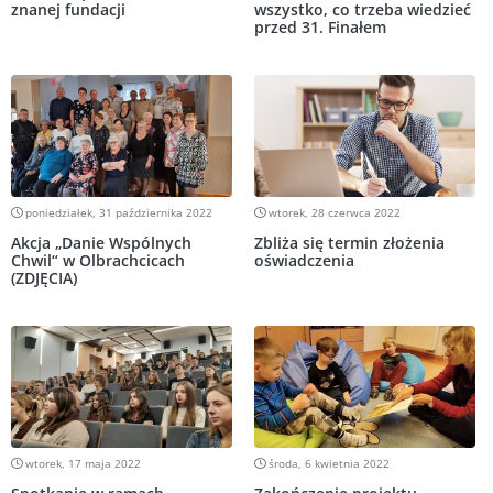
znanej fundacji
wszystko, co trzeba wiedzieć
przed 31. Finałem
poniedziałek, 31 października 2022
wtorek, 28 czerwca 2022
Akcja „Danie Wspólnych
Zbliża się termin złożenia
Chwil“ w Olbrachcicach
oświadczenia
(ZDJĘCIA)
wtorek, 17 maja 2022
środa, 6 kwietnia 2022