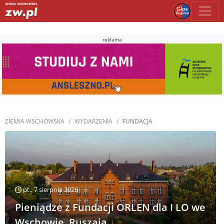
reklama
ZIEMIA WSCHOWSKA
WYDARZENIA
FUNDACJA
pt., 7 sierpnia 2026
Pieniądze z Fundacji ORLEN dla I LO we
Wschowie. Ruszają