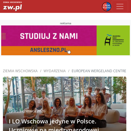
reklama
ZIEMIA WSCHOWSKA
WYDARZENIA
EUROPEAN WERGELAND CENTRE
śr., 3 czerwca 2026
I LO Wschowa jedyne w Polsce.
Uczniowie na międzynarodowej