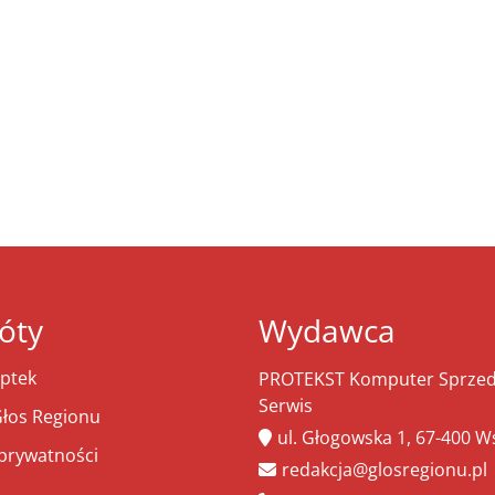
óty
Wydawca
ptek
PROTEKST Komputer Sprzeda
Serwis
łos Regionu
ul. Głogowska 1, 67-400 
 prywatności
redakcja@glosregionu.pl