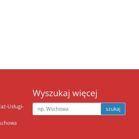
Wyszukaj więcej
ż-Usługi-
szukaj
Wschowa