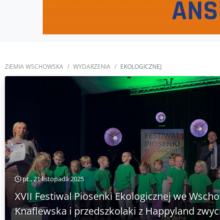
ZIEMIA WSCHOWSKA
WYDARZENIA
EKOLOGICZNEJ
pt., 21 listopada 2025
XVII Festiwal Piosenki Ekologicznej we Wscho
Knaflewska i przedszkolaki z Happyland zwyci