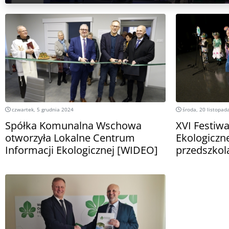
czwartek, 5 grudnia 2024
środa, 20 listopad
Spółka Komunalna Wschowa
XVI Festiwa
otworzyła Lokalne Centrum
Ekologiczne
Informacji Ekologicznej [WIDEO]
przedszkola