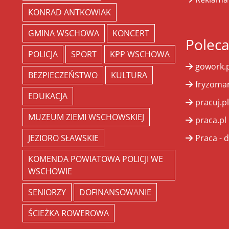
KONRAD ANTKOWIAK
GMINA WSCHOWA
KONCERT
Polec
POLICJA
SPORT
KPP WSCHOWA
gowork.p
BEZPIECZEŃSTWO
KULTURA
fryzoman
EDUKACJA
pracuj.pl
MUZEUM ZIEMI WSCHOWSKIEJ
praca.pl
JEZIORO SŁAWSKIE
Praca - d
KOMENDA POWIATOWA POLICJI WE
WSCHOWIE
SENIORZY
DOFINANSOWANIE
ŚCIEŻKA ROWEROWA