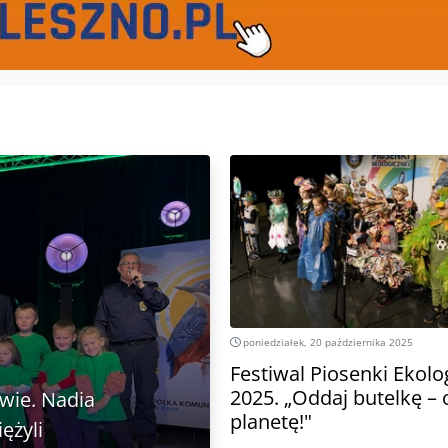
poniedziałek, 20 października 2025
Festiwal Piosenki Ekolo
2025. „Oddaj butelkę – 
wie. Nadia
planetę!"
ężyli