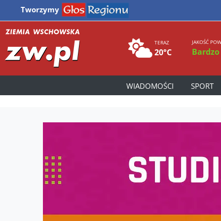
Tworzymy
JAKOŚĆ POW
TERAZ
Bardzo
20°C
WIADOMOŚCI
SPORT