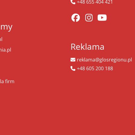
+48 655 404 421
amy
l
Reklama
ia.pl
reklama@glosregionu.pl
+48 605 200 188
la firm