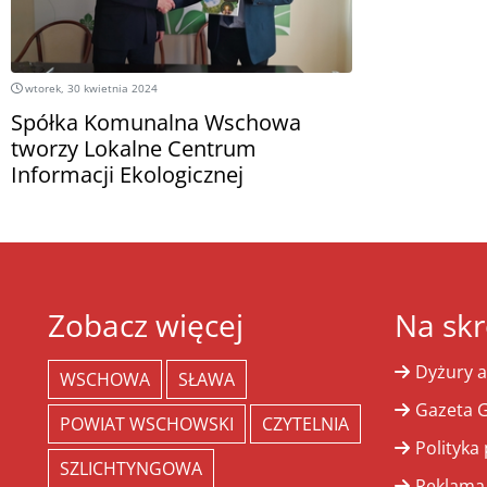
wtorek, 30 kwietnia 2024
Spółka Komunalna Wschowa
tworzy Lokalne Centrum
Informacji Ekologicznej
Zobacz więcej
Na skr
Dyżury a
WSCHOWA
SŁAWA
Gazeta G
POWIAT WSCHOWSKI
CZYTELNIA
Polityka
SZLICHTYNGOWA
Reklama