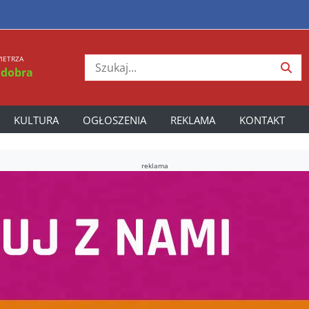
IETRZA
 dobra
KULTURA
OGŁOSZENIA
REKLAMA
KONTAKT
reklama