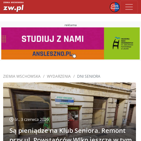
reklama
ZIEMIA WSCHOWSKA
WYDARZENIA
DNI SENIORA
śr., 3 czerwca 2026
Są pieniądze na Klub Seniora. Remont
przy ul. Powstańców Wlkp jeszcze w tym