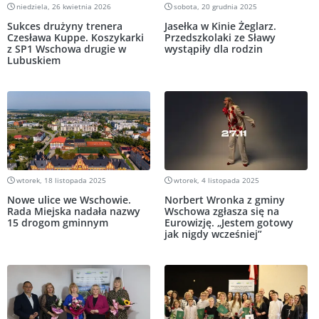
niedziela, 26 kwietnia 2026
sobota, 20 grudnia 2025
Sukces drużyny trenera
Jasełka w Kinie Żeglarz.
Czesława Kuppe. Koszykarki
Przedszkolaki ze Sławy
z SP1 Wschowa drugie w
wystąpiły dla rodzin
Lubuskiem
wtorek, 18 listopada 2025
wtorek, 4 listopada 2025
Nowe ulice we Wschowie.
Norbert Wronka z gminy
Rada Miejska nadała nazwy
Wschowa zgłasza się na
15 drogom gminnym
Eurowizję. „Jestem gotowy
jak nigdy wcześniej”