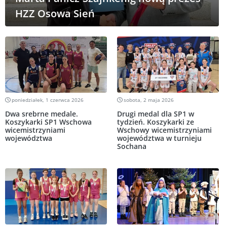
HZZ Osowa Sień
poniedziałek, 1 czerwca 2026
sobota, 2 maja 2026
Dwa srebrne medale.
Drugi medal dla SP1 w
Koszykarki SP1 Wschowa
tydzień. Koszykarki ze
wicemistrzyniami
Wschowy wicemistrzyniami
województwa
województwa w turnieju
Sochana