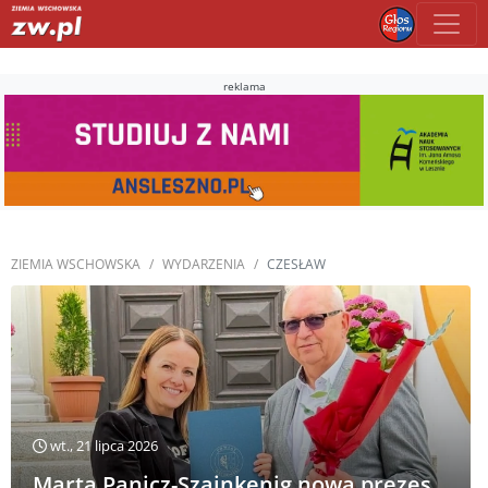
reklama
ZIEMIA WSCHOWSKA
WYDARZENIA
CZESŁAW
wt., 21 lipca 2026
Marta Panicz-Szajnkenig nową prezes