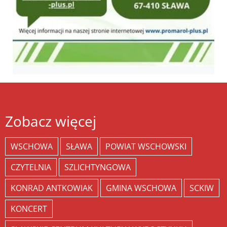
Zobacz więcej
WSCHOWA
SŁAWA
POWIAT WSCHOWSKI
CZYTELNIA
SZLICHTYNGOWA
KONRAD ANTKOWIAK
GMINA WSCHOWA
SCKIW
KONCERT