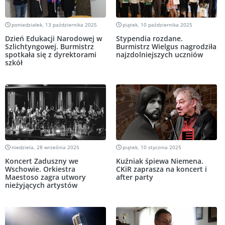
poniedziałek, 13 października 2025
piątek, 10 października 2025
Dzień Edukacji Narodowej w
Stypendia rozdane.
Szlichtyngowej. Burmistrz
Burmistrz Wielgus nagrodziła
spotkała się z dyrektorami
najzdolniejszych uczniów
szkół
niedziela, 28 września 2025
piątek, 10 stycznia 2025
Koncert Zaduszny we
Kuźniak śpiewa Niemena.
Wschowie. Orkiestra
CKiR zaprasza na koncert i
Maestoso zagra utwory
after party
nieżyjących artystów