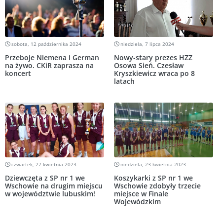
sobota, 12 października 2024
niedziela, 7 lipca 2024
Przeboje Niemena i German
Nowy-stary prezes HZZ
na żywo. CKiR zaprasza na
Osowa Sień. Czesław
koncert
Kryszkiewicz wraca po 8
latach
czwartek, 27 kwietnia 2023
niedziela, 23 kwietnia 2023
Dziewczęta z SP nr 1 we
Koszykarki z SP nr 1 we
Wschowie na drugim miejscu
Wschowie zdobyły trzecie
w województwie lubuskim!
miejsce w Finale
Wojewódzkim