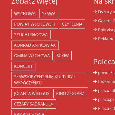
Zobacz więcej
Na skr
Dyżury a
WSCHOWA
SŁAWA
Gazeta G
POWIAT WSCHOWSKI
CZYTELNIA
Polityka
SZLICHTYNGOWA
Reklama
KONRAD ANTKOWIAK
GMINA WSCHOWA
SCKIW
Polec
KONCERT
gowork.p
SŁAWSKIE CENTRUM KULTURY I
fryzoman
WYPOCZYNKU
pracuj.pl
JOLANTA WIELGUS
KINO ŻEGLARZ
praca.pl
CEZARY SADRAKUŁA
Praca - d
KPP WSCHOWA