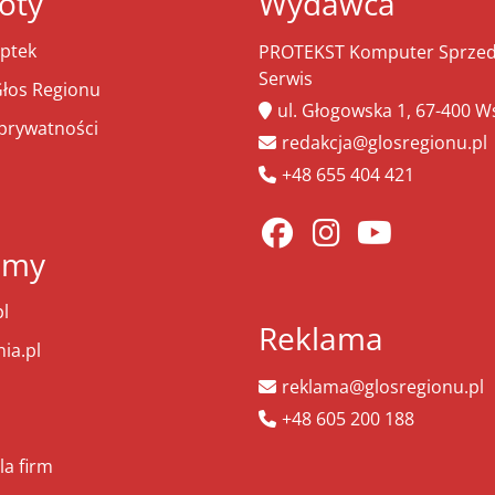
óty
Wydawca
ptek
PROTEKST Komputer Sprzeda
Serwis
łos Regionu
ul. Głogowska 1, 67-400 
 prywatności
redakcja@glosregionu.pl
+48 655 404 421
amy
l
Reklama
ia.pl
reklama@glosregionu.pl
+48 605 200 188
la firm