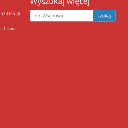
Wyszukaj więcej
ż-Usługi-
szukaj
Wschowa