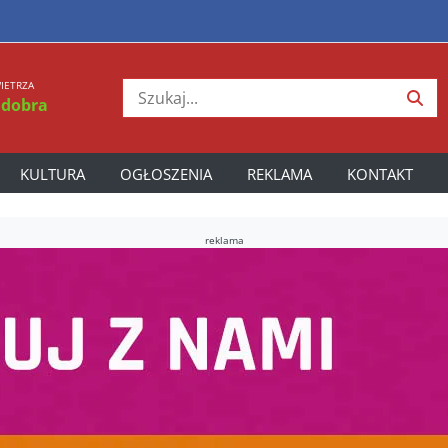
IETRZA
 dobra
KULTURA
OGŁOSZENIA
REKLAMA
KONTAKT
reklama