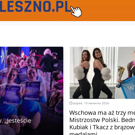
piątek, 10 kwietnia 2026
Wschowa ma aż trzy me
Mistrzostw Polski. Bed
 „Jesteście
Kubiak i Tkacz z brązo
medalami