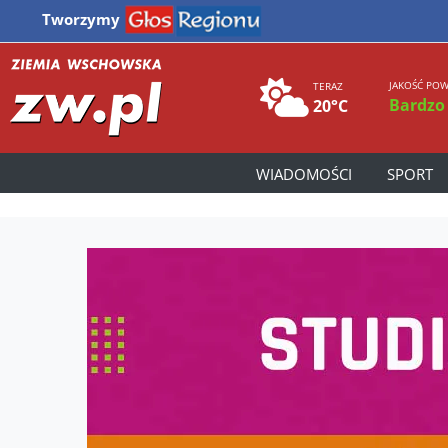
Tworzymy
JAKOŚĆ POW
TERAZ
Bardzo
20°C
WIADOMOŚCI
SPORT