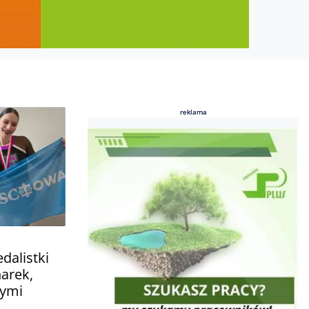
reklama
reklama
dalistki
narek,
wymi