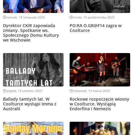
wtorek, 18 listopada 2025
środa, 15 października 2025
Dyrektor CKiR zapowiada
PO:RΛ O.GR@F14 zagra w
zmiany. Spotkanie ws.
Coolturce
Społecznego Domu Kultury
we Wschowie
piątek, 13 czerwca 2025
czwartek, 13 marca 2025
Ballady tamtych lat. W
Rockowe rozpoczęcie wiosny
Coolturce wystąpi Imma z
w Coolturce. Wystąpią
Australii
Endorfina i Nemezis