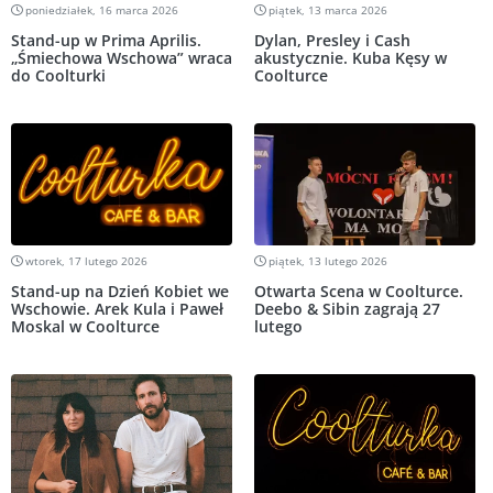
poniedziałek, 16 marca 2026
piątek, 13 marca 2026
Stand-up w Prima Aprilis.
Dylan, Presley i Cash
„Śmiechowa Wschowa” wraca
akustycznie. Kuba Kęsy w
do Coolturki
Coolturce
wtorek, 17 lutego 2026
piątek, 13 lutego 2026
Stand-up na Dzień Kobiet we
Otwarta Scena w Coolturce.
Wschowie. Arek Kula i Paweł
Deebo & Sibin zagrają 27
Moskal w Coolturce
lutego