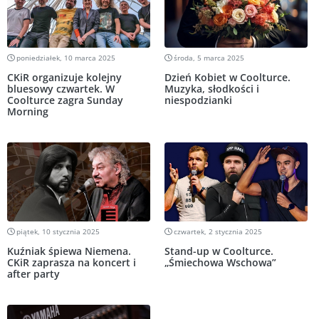
poniedziałek, 10 marca 2025
środa, 5 marca 2025
CKiR organizuje kolejny
Dzień Kobiet w Coolturce.
bluesowy czwartek. W
Muzyka, słodkości i
Coolturce zagra Sunday
niespodzianki
Morning
piątek, 10 stycznia 2025
czwartek, 2 stycznia 2025
Kuźniak śpiewa Niemena.
Stand-up w Coolturce.
CKiR zaprasza na koncert i
„Śmiechowa Wschowa”
after party