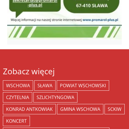
Zobacz więcej
WSCHOWA
SŁAWA
POWIAT WSCHOWSKI
CZYTELNIA
SZLICHTYNGOWA
KONRAD ANTKOWIAK
GMINA WSCHOWA
SCKIW
KONCERT