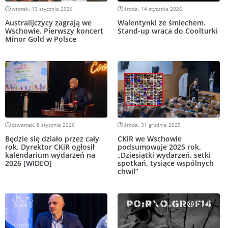
wtorek, 13 stycznia 2026
środa, 14 stycznia 2026
Australijczycy zagrają we
Walentynki ze śmiechem.
Wschowie. Pierwszy koncert
Stand-up wraca do Coolturki
Minor Gold w Polsce
czwartek, 8 stycznia 2026
środa, 31 grudnia 2025
Będzie się działo przez cały
CKiR we Wschowie
rok. Dyrektor CKiR ogłosił
podsumowuje 2025 rok.
kalendarium wydarzeń na
„Dziesiątki wydarzeń, setki
2026 [WIDEO]
spotkań, tysiące wspólnych
chwil”