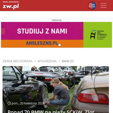
reklama
ZIEMIA WSCHOWSKA
WYDARZENIA
BMW Z3
pon., 20 kwietnia 2026
Ponad 70 BMW na plaży SCKiW. Zlot