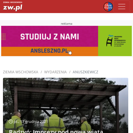
reklama
ZIEMIA WSCHOWSKA
WYDARZENIA
ANUSZKIEWICZ
pt., 17 grudnia 2021
Radzyń: Imprezy pod nową wiatą