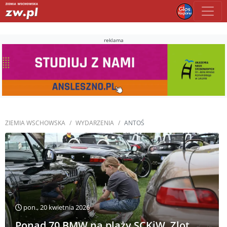
reklama
ZIEMIA WSCHOWSKA
WYDARZENIA
ANTOŚ
pon., 20 kwietnia 2026
Ponad 70 BMW na plaży SCKiW. Zlot