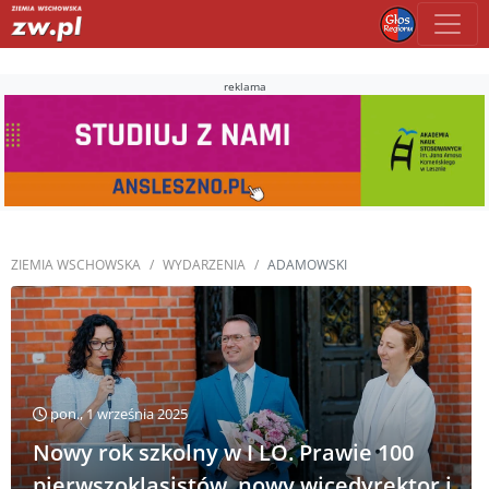
reklama
ZIEMIA WSCHOWSKA
WYDARZENIA
ADAMOWSKI
pon., 1 września 2025
Nowy rok szkolny w I LO. Prawie 100
pierwszoklasistów, nowy wicedyrektor i