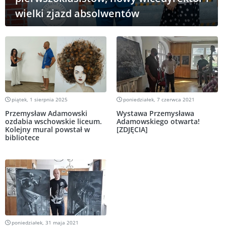
wielki zjazd absolwentów
piątek, 1 sierpnia 2025
poniedziałek, 7 czerwca 2021
Przemysław Adamowski
Wystawa Przemysława
ozdabia wschowskie liceum.
Adamowskiego otwarta!
Kolejny mural powstał w
[ZDJĘCIA]
bibliotece
poniedziałek, 31 maja 2021