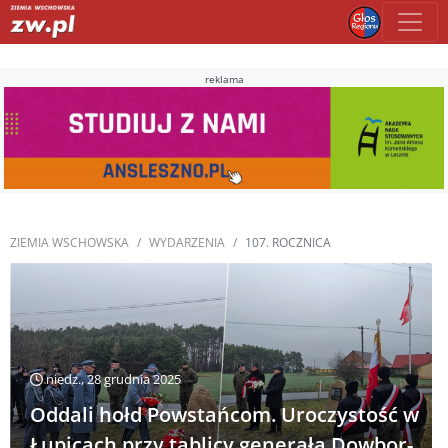
reklama
ZIEMIA WSCHOWSKA
WYDARZENIA
107. ROCZNICA
niedz., 28 grudnia 2025
Oddali hołd Powstańcom. Uroczystość w
Łupicach przy tablicy generała Dowbor-