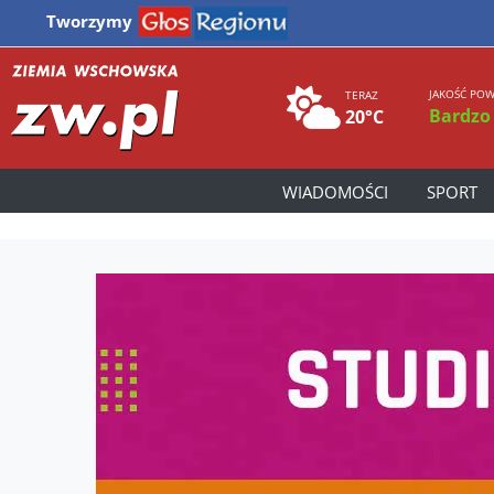
Tworzymy
JAKOŚĆ POW
TERAZ
Bardzo
20°C
WIADOMOŚCI
SPORT