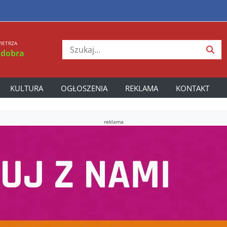
IETRZA
 dobra
KULTURA
OGŁOSZENIA
REKLAMA
KONTAKT
reklama