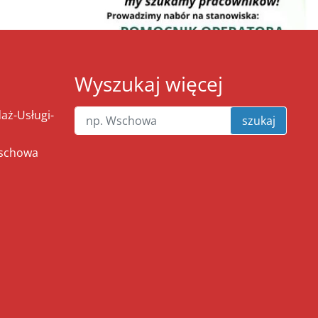
Wyszukaj więcej
ż-Usługi-
szukaj
Wschowa