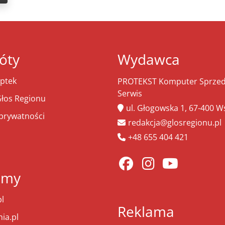
óty
Wydawca
ptek
PROTEKST Komputer Sprzeda
Serwis
łos Regionu
ul. Głogowska 1, 67-400 
 prywatności
redakcja@glosregionu.pl
+48 655 404 421
amy
l
Reklama
ia.pl