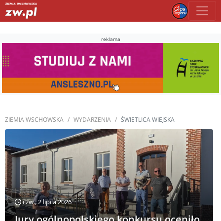
reklama
ZIEMIA WSCHOWSKA
WYDARZENIA
ŚWIETLICA WIEJSKA
czw., 2 lipca 2026
Jury ogólnopolskiego konkursu oceniło