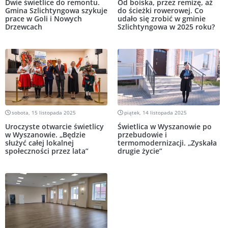
Dwie świetlice do remontu.
Od boiska, przez remizę, aż
Gmina Szlichtyngowa szykuje
do ścieżki rowerowej. Co
prace w Goli i Nowych
udało się zrobić w gminie
Drzewcach
Szlichtyngowa w 2025 roku?
sobota, 15 listopada 2025
piątek, 14 listopada 2025
Uroczyste otwarcie świetlicy
Świetlica w Wyszanowie po
w Wyszanowie. „Będzie
przebudowie i
służyć całej lokalnej
termomodernizacji. „Zyskała
społeczności przez lata”
drugie życie”