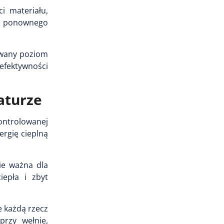
i materiału,
ą ponownego
kiwany poziom
efektywności
aturze
kontrolowanej
rgię cieplną
ie ważna dla
epła i zbyt
e każdą rzecz
przy wełnie,