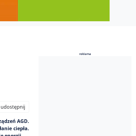
reklama
reklama
udostępnij
rządzeń AGD.
anie ciepła.
e energii.