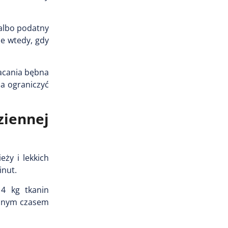
 albo podatny
e wtedy, gdy
racania bębna
a ograniczyć
ziennej
ży i lekkich
inut.
 4 kg tkanin
salnym czasem