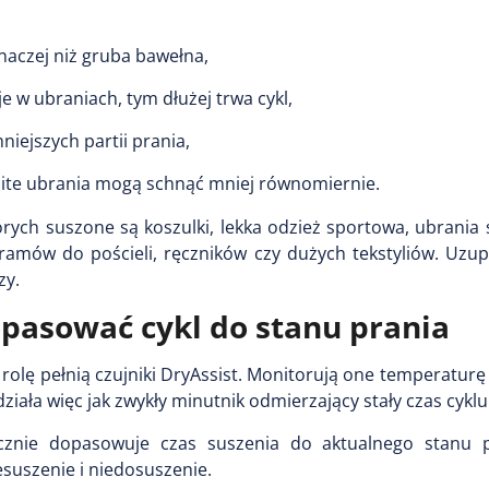
inaczej niż gruba bawełna,
e w ubraniach, tym dłużej trwa cykl,
iejszych partii prania,
ite ubrania mogą schnąć mniej równomiernie.
órych suszone są koszulki, lekka odzież sportowa, ubrania 
amów do pościeli, ręczników czy dużych tekstyliów. Uzupe
zy.
opasować cykl do stanu prania
 rolę pełnią czujniki DryAssist. Monitorują one temperatur
iała więc jak zwykły minutnik odmierzający stały czas cyklu
znie dopasowuje czas suszenia do aktualnego stanu p
suszenie i niedosuszenie.