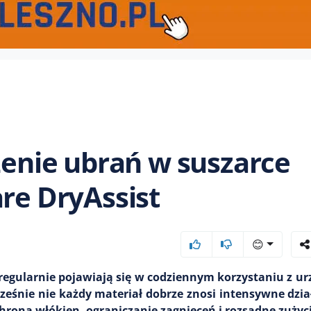
zenie ubrań w suszarce
are DryAssist
😊
e regularnie pojawiają się w codziennym korzystaniu z u
eśnie nie każdy materiał dobrze znosi intensywne dział
ochrona włókien, ograniczanie zagnieceń i rozsądne zużyci