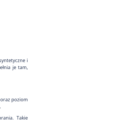
syntetyczne i
łnia je tam,
ę oraz poziom
.
rania. Takie