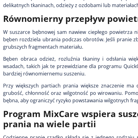
delikatnych tkaninach, odzieży z ozdobami lub materiał
Równomierny przepływ powietr
W suszarce bębnowej sam nawiew ciepłego powietrza nie
bęben rozdziela ubrania podczas obrotów. Jeśli pranie zb
grubszych fragmentach materiału.
Bęben obraca odzież, rozluźnia tkaniny i odsłania wię
wsadach, takich jak te przewidziane dla programu Quick
bardziej równomiernemu suszeniu.
Przy większych partiach prania większe znaczenie ma d
grubość, chłonność oraz wilgotność po wirowaniu. Pomo
bębna, aby ograniczyć ryzyko powstawania wilgotnych fr
Program MixCare wspiera susz
prania na wiele partii
Codzienne pranie rzadko składa się z jednego rodzaju 