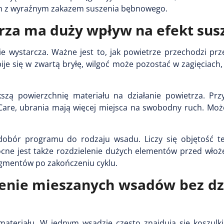
ach z wyraźnym zakazem suszenia bębnowego.
za ma duży wpływ na efekt sus
 wystarcza. Ważne jest to, jak powietrze przechodzi prze
ije się w zwartą bryłę, wilgoć może pozostać w zagięciach
kszą powierzchnię materiału na działanie powietrza. Prz
Care, ubrania mają więcej miejsca na swobodny ruch. Może
obór programu do rodzaju wsadu. Liczy się objętość tek
cne jest także rozdzielenie dużych elementów przed włoż
agmentów po zakończeniu cyklu.
enie mieszanych wsadów bez dz
materiału. W jednym wsadzie często znajdują się koszulki