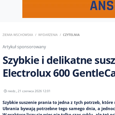
ZIEMIA WSCHOWSKA
WYDARZENIA
CZYTELNIA
Artykuł sponsorowany
Szybkie i delikatne sus
Electrolux 600 GentleC
niedz., 21 czerwca 2026 12:01
Szybkie suszenie prania to jedna z tych potrzeb, któr
Ubrania bywają potrzebne tego samego dnia, a jednocz
W praktyce liczy się więc nie tylko czas cyklu, ale też 