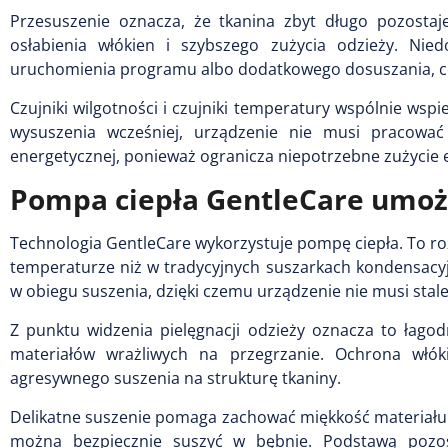
Przesuszenie oznacza, że tkanina zbyt długo pozosta
osłabienia włókien i szybszego zużycia odzieży. N
uruchomienia programu albo dodatkowego dosuszania, co
Czujniki wilgotności i czujniki temperatury wspólnie wspi
wysuszenia wcześniej, urządzenie nie musi pracować
energetycznej, ponieważ ogranicza niepotrzebne zużycie e
Pompa ciepła GentleCare umożl
Technologia GentleCare wykorzystuje pompę ciepła. To ro
temperaturze niż w tradycyjnych suszarkach kondensacyj
w obiegu suszenia, dzięki czemu urządzenie nie musi sta
Z punktu widzenia pielęgnacji odzieży oznacza to łagod
materiałów wrażliwych na przegrzanie. Ochrona włó
agresywnego suszenia na strukturę tkaniny.
Delikatne suszenie pomaga zachować miękkość materiału i
można bezpiecznie suszyć w bębnie. Podstawą pozost