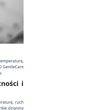
temperaturę,
00 GentleCare
y.
ności i
eraturę, ruch
nkie dzianiny