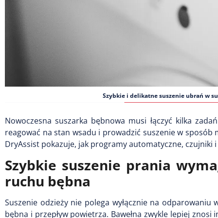
Szybkie i delikatne suszenie ubrań w su
Nowoczesna suszarka bębnowa musi łączyć kilka zadań 
reagować na stan wsadu i prowadzić suszenie w sposób m
DryAssist pokazuje, jak programy automatyczne, czujniki 
Szybkie suszenie prania wymag
ruchu bębna
Suszenie odzieży nie polega wyłącznie na odparowaniu wi
bębna i przepływ powietrza. Bawełna zwykle lepiej znosi i