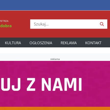
IETRZA
 dobra
KULTURA
OGŁOSZENIA
REKLAMA
KONTAKT
reklama