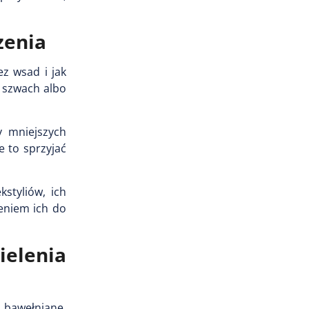
zenia
z wsad i jak
, szwach albo
y mniejszych
 to sprzyjać
styliów, ich
eniem ich do
ielenia
 bawełniane,