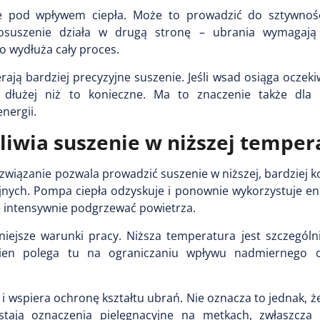
je pod wpływem ciepła. Może to prowadzić do sztywnośc
iedosuszenie działa w drugą stronę – ubrania wymagaj
 wydłuża cały proces.
erają bardziej precyzyjne suszenie. Jeśli wsad osiąga ocze
 dłużej niż to konieczne. Ma to znaczenie także dla 
nergii.
iwia suszenie w niższej temper
związanie pozwala prowadzić suszenie w niższej, bardziej 
nych. Pompa ciepła odzyskuje i ponownie wykorzystuje ene
le intensywnie podgrzewać powietrza.
niejsze warunki pracy. Niższa temperatura jest szczególn
kien polega tu na ograniczaniu wpływu nadmiernego ci
 wspiera ochronę kształtu ubrań. Nie oznacza to jednak, ż
ają oznaczenia pielęgnacyjne na metkach, zwłaszcza 