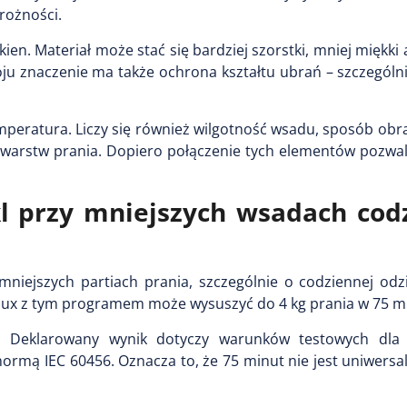
rożności.
n. Materiał może stać się bardziej szorstki, mniej miękki
u znaczenie ma także ochrona kształtu ubrań – szczególni
emperatura. Liczy się również wilgotność wsadu, sposób ob
 warstw prania. Dopiero połączenie tych elementów pozwal
l przy mniejszych wsadach cod
iejszych partiach prania, szczególnie o codziennej odzie
lux z tym programem może wysuszyć do 4 kg prania w 75 m
i. Deklarowany wynik dotyczy warunków testowych dla
normą IEC 60456. Oznacza to, że 75 minut nie jest uniwer