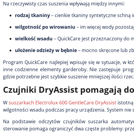
Na rzeczywisty czas suszenia wpływają między innymi:
rodzaj tkaniny
– cienkie tkaniny syntetyczne schną 
wilgotność po wirowaniu
– im więcej wody pozostaj
wielkość wsadu
– QuickCare jest przeznaczony do mn
ułożenie odzieży w bębnie
– mocno skręcone lub zb
Program QuickCare najlepiej wpisuje się w sytuacje, w kt
inne codzienne elementy garderoby. Nie zastępuje progr
gdzie potrzebne jest szybkie suszenie mniejszej ilości rzec
Czujniki DryAssist pomagają d
W
suszarkach Electrolux 600 GentleCare DryAssist
istotną
wilgotności wsadu podczas pracy urządzenia. System nie dz
Na podstawie odczytów czujników suszarka automatyc
sterowanie pomaga ograniczyć dwa częste problemy: prze