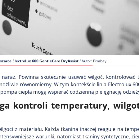
szarce Electrolux 600 GentleCare DryAssist
/ Autor: Pixabay
naraz. Powinna skutecznie usuwać wilgoć, kontrolować 
ożliwie równomierny. W tym kontekście linia Electrolux 6
i pompa ciepła mogą wspierać codzienną pielęgnację odzież
a kontroli temperatury, wilgot
lgoci z materiału. Każda tkanina inaczej reaguje na temp
ntensywniejsze warunki, natomiast tkaniny syntetyczne, cie