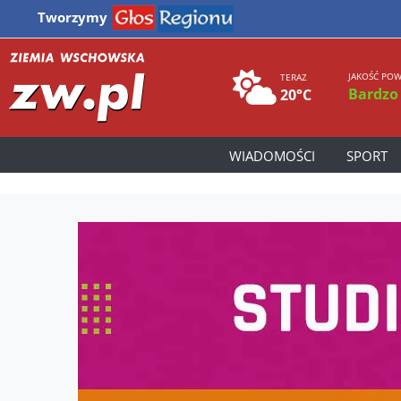
Tworzymy
JAKOŚĆ POW
TERAZ
Bardzo
20°C
WIADOMOŚCI
SPORT