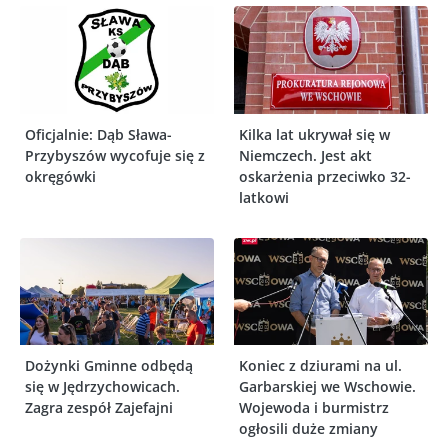
Oficjalnie: Dąb Sława-
Kilka lat ukrywał się w
Przybyszów wycofuje się z
Niemczech. Jest akt
okręgówki
oskarżenia przeciwko 32-
latkowi
Dożynki Gminne odbędą
Koniec z dziurami na ul.
się w Jędrzychowicach.
Garbarskiej we Wschowie.
Zagra zespół Zajefajni
Wojewoda i burmistrz
ogłosili duże zmiany