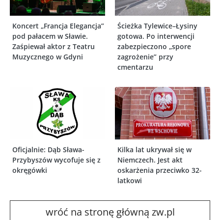
Koncert „Francja Elegancja”
Ścieżka Tylewice–Łysiny
pod pałacem w Sławie.
gotowa. Po interwencji
Zaśpiewał aktor z Teatru
zabezpieczono „spore
Muzycznego w Gdyni
zagrożenie” przy
cmentarzu
Oficjalnie: Dąb Sława-
Kilka lat ukrywał się w
Przybyszów wycofuje się z
Niemczech. Jest akt
okręgówki
oskarżenia przeciwko 32-
latkowi
wróć na stronę główną zw.pl