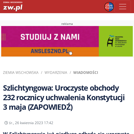
reklama
ZIEMIA WSCHOWSKA
WYDARZENIA
WIADOMOŚCI
Szlichtyngowa: Uroczyste obchody
232 rocznicy uchwalenia Konstytucji
3 maja (ZAPOWIEDŹ)
śr., 26 kwietnia 2023 17:42
W Szlichtyngowie już niedługo odbędą się uroczyste