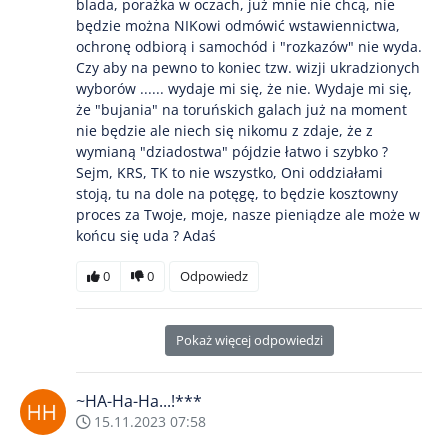
blada, porażka w oczach, już mnie nie chcą, nie
będzie można NIKowi odmówić wstawiennictwa,
ochronę odbiorą i samochód i "rozkazów" nie wyda.
Czy aby na pewno to koniec tzw. wizji ukradzionych
wyborów ...... wydaje mi się, że nie. Wydaje mi się,
że "bujania" na toruńskich galach już na moment
nie będzie ale niech się nikomu z zdaje, że z
wymianą "dziadostwa" pójdzie łatwo i szybko ?
Sejm, KRS, TK to nie wszystko, Oni oddziałami
stoją, tu na dole na potęgę, to będzie kosztowny
proces za Twoje, moje, nasze pieniądze ale może w
końcu się uda ? Adaś
0
0
Odpowiedz
Pokaż więcej odpowiedzi
~HA-Ha-Ha...!***
15.11.2023 07:58