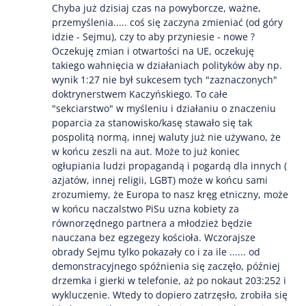
Chyba już dzisiaj czas na powyborcze, ważne,
przemyślenia..... coś się zaczyna zmieniać (od góry
idzie - Sejmu), czy to aby przyniesie - nowe ?
Oczekuję zmian i otwartości na UE, oczekuję
takiego wahnięcia w działaniach polityków aby np.
wynik 1:27 nie był sukcesem tych "zaznaczonych"
doktrynerstwem Kaczyńskiego. To całe
"sekciarstwo" w myśleniu i działaniu o znaczeniu
poparcia za stanowisko/kasę stawało się tak
pospolitą normą, innej waluty już nie używano, że
w końcu zeszli na aut. Może to już koniec
ogłupiania ludzi propagandą i pogardą dla innych (
azjatów, innej religii, LGBT) może w końcu sami
zrozumiemy, że Europa to nasz kręg etniczny, może
w końcu naczalstwo PiSu uzna kobiety za
równorzędnego partnera a młodzież będzie
nauczana bez egzegezy kościoła. Wczorajsze
obrady Sejmu tylko pokazały co i za ile ...... od
demonstracyjnego spóźnienia się zaczęło, później
drzemka i gierki w telefonie, aż po nokaut 203:252 i
wykluczenie. Wtedy to dopiero zatrzęsło, zrobiła się