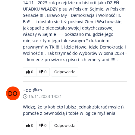
14.11 - 2023 rok przejdzie do historii jako DZIEŃ
UPADKU WŁADZY pisu w Polskim Sejmie, w Polskim
Senacie !!!!. Brawo My - Demokracja i Wolność !!!.
Ba!!! - i dostało sie też posłowi Ziemi Wschowskiej
jak spadł z piedestału swojej dotychczasowej
władzy w Sejmie ---- pokazano mu gdzie jego
miejsce z tym jego tak zwanym " dukaniem
prawnym" w TK !!!!!. Idzie Nowe, Idzie Demokracja i
Wolność !!!. Tak trzymać do Wyborów Wiosna 2024 -
-- koniec z prowizorką pisu i ich emerytami !!!!!.
0
0
Odpowiedz
~do @<>
15.11.2023 14:21
Widzę, że ty kobieto lubisz jednak zbierać mysie (),
pomoże z pewnością i tobie w logice myślenia.
0
0
Odpowiedz