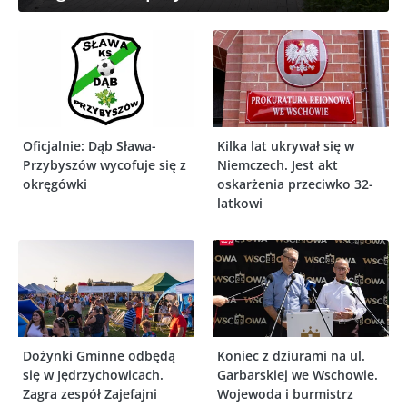
Oficjalnie: Dąb Sława-
Kilka lat ukrywał się w
Przybyszów wycofuje się z
Niemczech. Jest akt
okręgówki
oskarżenia przeciwko 32-
latkowi
Dożynki Gminne odbędą
Koniec z dziurami na ul.
się w Jędrzychowicach.
Garbarskiej we Wschowie.
Zagra zespół Zajefajni
Wojewoda i burmistrz