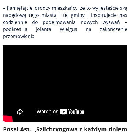
– Pamiętajcie, drodzy mieszkańcy, że to wy jesteście siłą
napędową tego miasta i tej gminy i inspirujecie nas
codziennie do podejmowania nowych wyzwań –
podkreśliła Jolanta Wielgus na zakończenie
przemówienia.
Poseł Ast. „Szlichtyngowa z każdym dniem