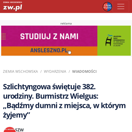
reklama
ZIEMIA WSCHOWSKA
WYDARZENIA
WIADOMOŚCI
Szlichtyngowa świętuje 382.
urodziny. Burmistrz Wielgus:
„Bądźmy dumni z miejsca, w którym
żyjemy”
SZW