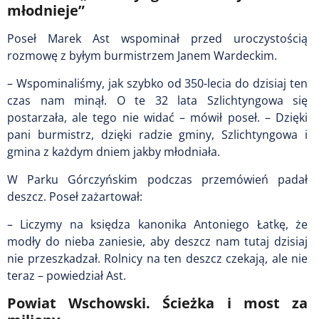
młodnieje”
Poseł Marek Ast wspominał przed uroczystością
rozmowę z byłym burmistrzem Janem Wardeckim.
– Wspominaliśmy, jak szybko od 350-lecia do dzisiaj ten
czas nam minął. O te 32 lata Szlichtyngowa się
postarzała, ale tego nie widać – mówił poseł. – Dzięki
pani burmistrz, dzięki radzie gminy, Szlichtyngowa i
gmina z każdym dniem jakby młodniała.
W Parku Górczyńskim podczas przemówień padał
deszcz. Poseł zażartował:
– Liczymy na księdza kanonika Antoniego Łatkę, że
modły do nieba zaniesie, aby deszcz nam tutaj dzisiaj
nie przeszkadzał. Rolnicy na ten deszcz czekają, ale nie
teraz – powiedział Ast.
Powiat Wschowski. Ścieżka i most za