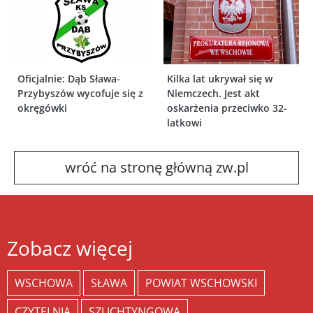
Oficjalnie: Dąb Sława-
Kilka lat ukrywał się w
Przybyszów wycofuje się z
Niemczech. Jest akt
okręgówki
oskarżenia przeciwko 32-
latkowi
wróć na stronę główną zw.pl
Zobacz więcej
WSCHOWA
SŁAWA
POWIAT WSCHOWSKI
CZYTELNIA
SZLICHTYNGOWA