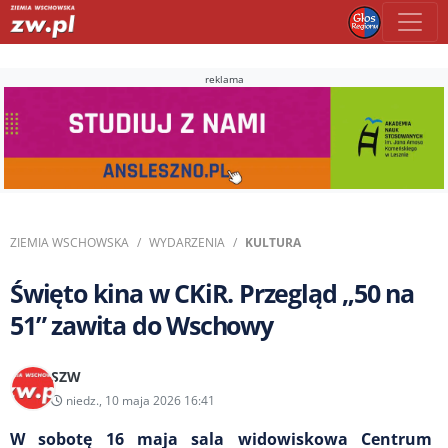
reklama
ZIEMIA WSCHOWSKA
WYDARZENIA
KULTURA
Święto kina w CKiR. Przegląd „50 na
51” zawita do Wschowy
SZW
niedz., 10 maja 2026 16:41
W sobotę 16 maja sala widowiskowa Centrum