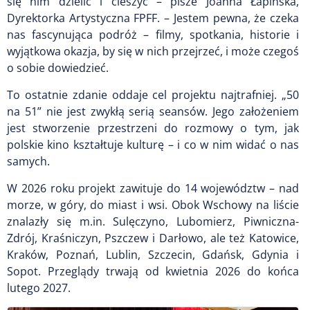
się nim dzielić i cieszyć – pisze Joanna Łapińska,
Dyrektorka Artystyczna FPFF. – Jestem pewna, że czeka
nas fascynująca podróż – filmy, spotkania, historie i
wyjątkowa okazja, by się w nich przejrzeć, i może czegoś
o sobie dowiedzieć.
To ostatnie zdanie oddaje cel projektu najtrafniej. „50
na 51” nie jest zwykłą serią seansów. Jego założeniem
jest stworzenie przestrzeni do rozmowy o tym, jak
polskie kino kształtuje kulturę – i co w nim widać o nas
samych.
W 2026 roku projekt zawituje do 14 województw – nad
morze, w góry, do miast i wsi. Obok Wschowy na liście
znalazły się m.in. Sulęczyno, Lubomierz, Piwniczna-
Zdrój, Kraśniczyn, Pszczew i Darłowo, ale też Katowice,
Kraków, Poznań, Lublin, Szczecin, Gdańsk, Gdynia i
Sopot. Przeglądy trwają od kwietnia 2026 do końca
lutego 2027.