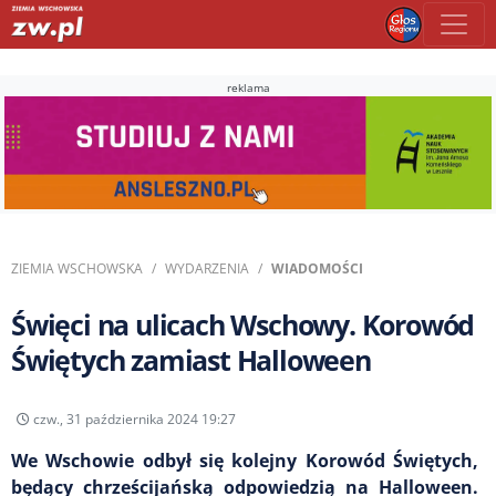
reklama
ZIEMIA WSCHOWSKA
WYDARZENIA
WIADOMOŚCI
Święci na ulicach Wschowy. Korowód
Świętych zamiast Halloween
czw., 31 października 2024 19:27
We Wschowie odbył się kolejny Korowód Świętych,
będący chrześcijańską odpowiedzią na Halloween.