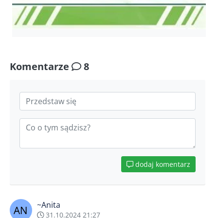
Komentarze
8
dodaj komentarz
~Anita
31.10.2024 21:27