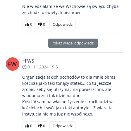
Nie wiedzialam ze we Wschowie są święci. Chyba
ze chodzi o swietych pisiorów
0
0
Odpowiedz
Pokaż więcej odpowiedzi
~FWS
01.11.2024 19:51
Organizacja takich pochodów to dla mnie obraz
kościoła jako taki tonący statek... co tu jeszcze
zrobić, żeby się utrzymać na powierzchni, ale
wiadomo że i tak idzie na dno.
Kościół sam na własne życzenie stracił ludzi w
kościołach i swój jako taki autorytet. Z wiarą ta
instytucja nie ma juz nic wspólnego.
0
0
Odpowiedz