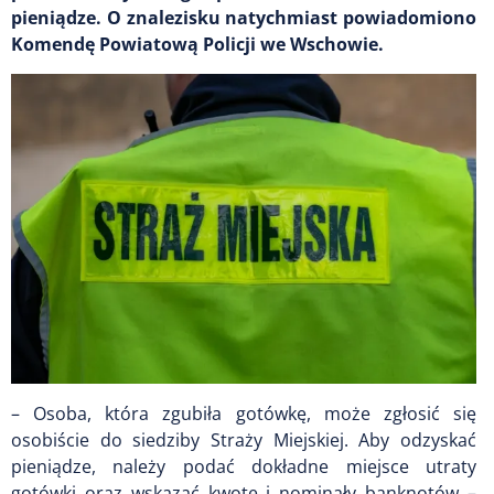
pieniądze. O znalezisku natychmiast powiadomiono
Komendę Powiatową Policji we Wschowie.
– Osoba, która zgubiła gotówkę, może zgłosić się
osobiście do siedziby Straży Miejskiej. Aby odzyskać
pieniądze, należy podać dokładne miejsce utraty
gotówki oraz wskazać kwotę i nominały banknotów –