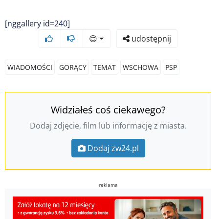
[nggallery id=240]
😊
udostępnij
WIADOMOŚCI
GORĄCY
TEMAT
WSCHOWA
PSP
Widziałeś coś ciekawego?
Dodaj zdjęcie, film lub informację z miasta.
Dodaj zw24.pl
reklama