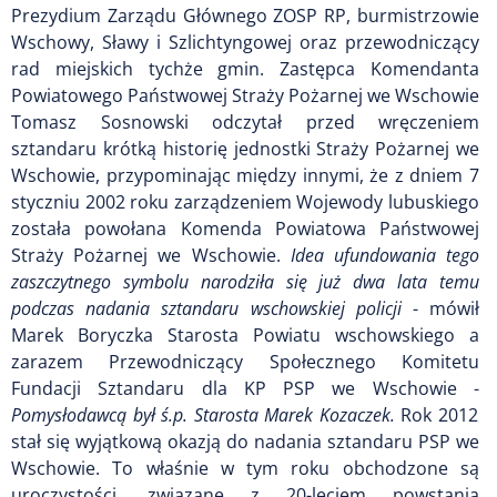
Prezydium Zarządu Głównego ZOSP RP, burmistrzowie
Wschowy, Sławy i Szlichtyngowej oraz przewodniczący
rad miejskich tychże gmin. Zastępca Komendanta
Powiatowego Państwowej Straży Pożarnej we Wschowie
Tomasz Sosnowski odczytał przed wręczeniem
sztandaru krótką historię jednostki Straży Pożarnej we
Wschowie, przypominając między innymi, że z dniem 7
styczniu 2002 roku zarządzeniem Wojewody lubuskiego
została powołana Komenda Powiatowa Państwowej
Straży Pożarnej we Wschowie.
Idea ufundowania tego
zaszczytnego symbolu narodziła się już dwa lata temu
podczas nadania sztandaru wschowskiej policji
- mówił
Marek Boryczka Starosta Powiatu wschowskiego a
zarazem Przewodniczący Społecznego Komitetu
Fundacji Sztandaru dla KP PSP we Wschowie -
Pomysłodawcą był ś.p. Starosta Marek Kozaczek.
Rok 2012
stał się wyjątkową okazją do nadania sztandaru PSP we
Wschowie. To właśnie w tym roku obchodzone są
uroczystości, związane z 20-leciem powstania