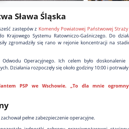
twa Sława Śląska
m sześć zastępów z
Komendy Powiatowej Państwowej Straży
do Krajowego Systemu Ratowniczo-Gaśniczego. Do dzia
iły zgromadziły się rano w rejonie koncentracji na stadi
Odwodu Operacyjnego. Ich celem było doskonalenie u
h. Działania rozpoczęły się około godziny 10:00 i potrwały 
dantem PSP we Wschowie. „To dla mnie ogromny 
ny
 zachował pełne zabezpieczenie operacyjne.