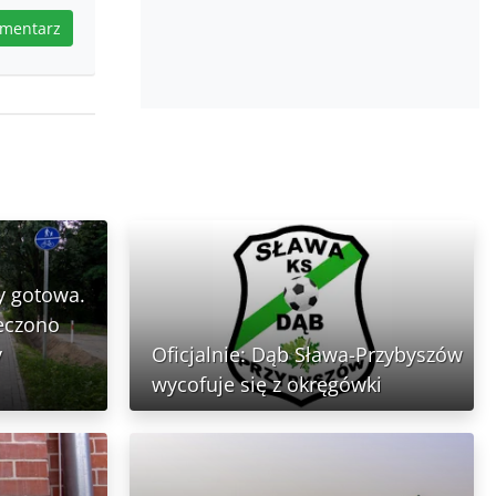
omentarz
y gotowa.
ieczono
y
Oficjalnie: Dąb Sława-Przybyszów
wycofuje się z okręgówki