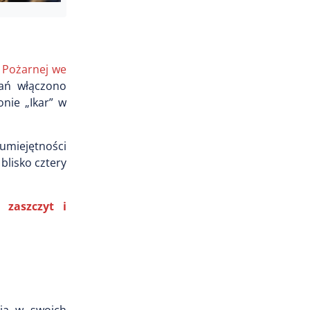
 Pożarnej we
łań włączono
onie „Ikar” w
miejętności
blisko cztery
zaszczyt i