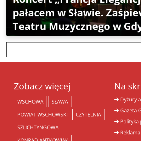
pałacem w Sławie. Zaśpie
Teatru Muzycznego w Gd
Zobacz więcej
Na skr
Dyżury a
WSCHOWA
SŁAWA
Gazeta G
POWIAT WSCHOWSKI
CZYTELNIA
Polityka
SZLICHTYNGOWA
Reklama
KONRAD ANTKOWIAK