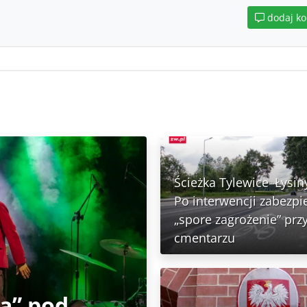
dodaj k
Ścieżka Tylewice–Łysin
Po interwencji zabezp
„spore zagrożenie” prz
cmentarzu
ja” pod