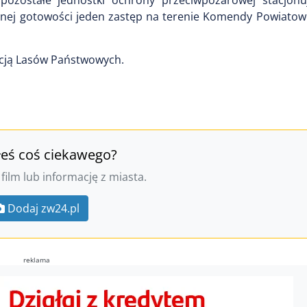
pozostałe jednostki ochrony przeciwpożarowej stacjon
łnej gotowości jeden zastęp na terenie Komendy Powiatowe
kcją Lasów Państwowych.
łeś coś ciekawego?
 film lub informację z miasta.
Dodaj zw24.pl
reklama