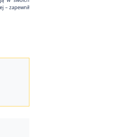
ują w swoich
j – zapewnił