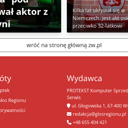
wał aktor z
Kilka lat ukrywał się w
Niemczech. Jest akt os
yni
przeciwko 32-latkowi
wróć na stronę główną zw.pl
óty
Wydawca
ptek
PROTEKST Komputer Sprzeda
Serwis
łos Regionu
ul. Głogowska 1, 67-400 
 prywatności
redakcja@glosregionu.pl
+48 655 404 421