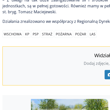
– Z uwagi na tak duże zaangażowanie sił i środków 
jednostkach, są w pełnej gotowości. Również mamy w pe
st. bryg. Tomasz Maciejewski.
Działania zrealizowano we współpracy z Regionalną Dyre
WSCHOWA
KP
PSP
STRAŻ
POŻARNA
POŻAR
LAS
Widzia
Dodaj zdjęcie,