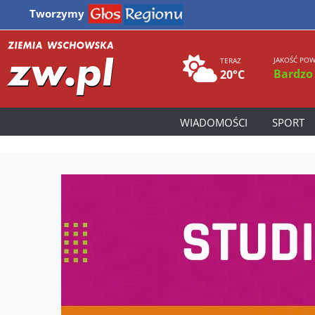
Tworzymy
JAKOŚĆ POW
TERAZ
Bardzo
20°C
WIADOMOŚCI
SPORT