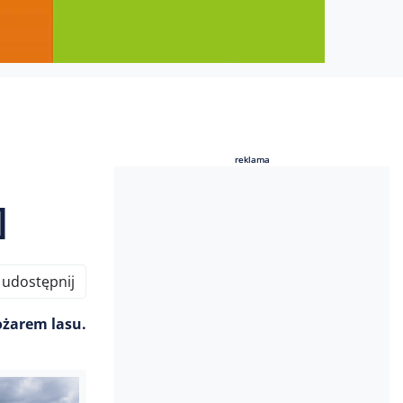
reklama
reklama
]
udostępnij
ożarem lasu.