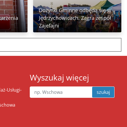
Dożynki Gminne odbędą się w
karżenia
Jędrzychowicach. Zagra zespół
Zajefajni
Wyszukaj więcej
ż-Usługi-
szukaj
Wschowa