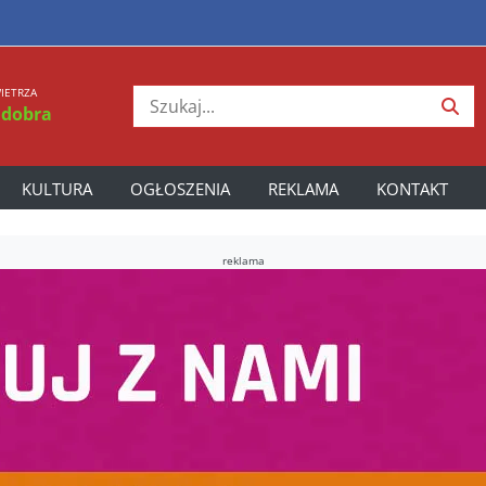
IETRZA
 dobra
KULTURA
OGŁOSZENIA
REKLAMA
KONTAKT
reklama