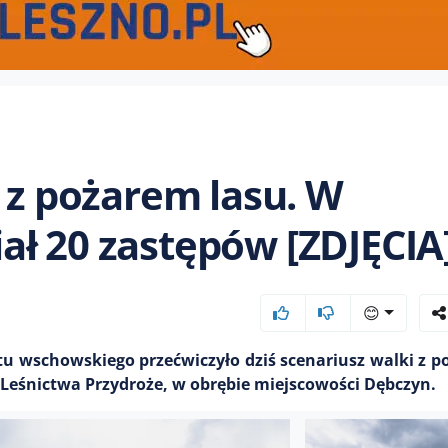
ę z pożarem lasu. W
ł 20 zastępów [ZDJĘCIA
😊
tu wschowskiego przećwiczyło dziś scenariusz walki z p
e Leśnictwa Przydroże, w obrębie miejscowości Dębczyn.