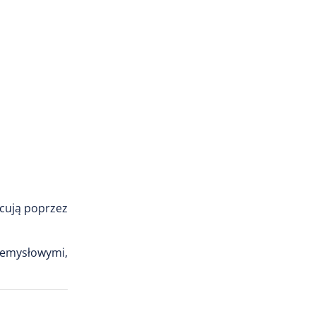
acują poprzez
emysłowymi,