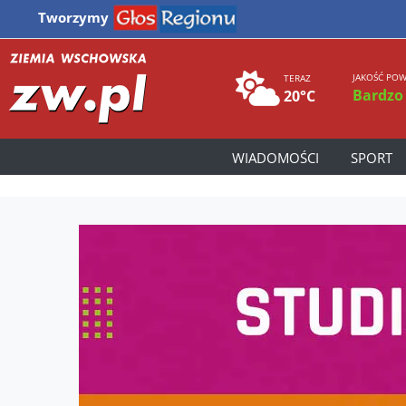
Tworzymy
JAKOŚĆ POW
TERAZ
Bardzo
20°C
WIADOMOŚCI
SPORT