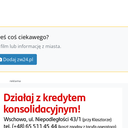
łeś coś ciekawego?
 film lub informację z miasta.
Dodaj zw24.pl
reklama