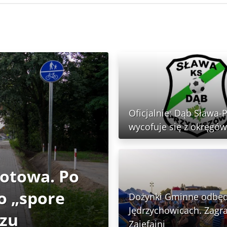
Oficjalnie: Dąb Sława-
wycofuje się z okręgów
gotowa. Po
o „spore
Dożynki Gminne odbęd
Jędrzychowicach. Zagra
rzu
Zajefajni