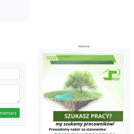
reklama
omentarz