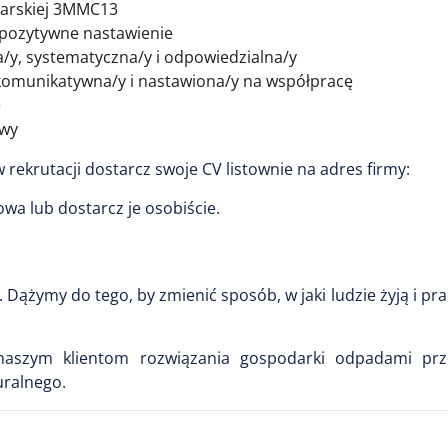
garskiej 3MMC13
 pozytywne nastawienie
a/y, systematyczna/y i odpowiedzialna/y
 komunikatywna/y i nastawiona/y na współpracę
e
owy
w rekrutacji dostarcz swoje CV listownie na adres firmy:
howa lub dostarcz je osobiście.
ążymy do tego, by zmienić sposób, w jaki ludzie żyją i pr
aszym klientom rozwiązania gospodarki odpadami prz
uralnego.