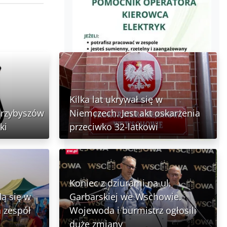
Kilka lat ukrywał się w
Przybyszów
Niemczech. Jest akt oskarżenia
ki
przeciwko 32-latkowi
Koniec z dziurami na ul.
ą się w
Garbarskiej we Wschowie.
 zespół
Wojewoda i burmistrz ogłosili
duże zmiany