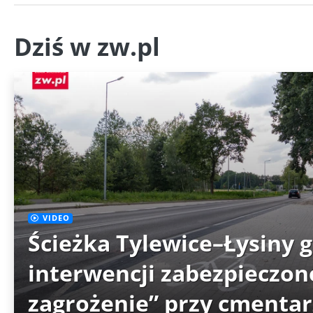
Dziś w zw.pl
VIDEO
Ścieżka Tylewice–Łysiny 
interwencji zabezpieczon
zagrożenie” przy cmenta