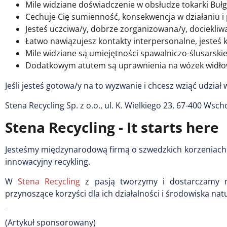
Mile widziane doświadczenie w obsłudze tokarki Buł
Cechuje Cię sumienność, konsekwencja w działaniu i
Jesteś uczciwa/y, dobrze zorganizowana/y, dociekliw
Łatwo nawiązujesz kontakty interpersonalne, jesteś
Mile widziane są umiejętności spawalniczo-ślusarski
Dodatkowym atutem są uprawnienia na wózek widł
Jeśli jesteś gotowa/y na to wyzwanie i chcesz wziąć udział 
Stena Recycling Sp. z o.o., ul. K. Wielkiego 23, 67-400 Wsc
Stena Recycling - It starts here
Jesteśmy międzynarodową firmą o szwedzkich korzeniach. D
innowacyjny recykling.
W
Stena Recycling
z pasją tworzymy i dostarczamy n
przynoszące korzyści dla ich działalności i środowiska nat
(Artykuł sponsorowany)