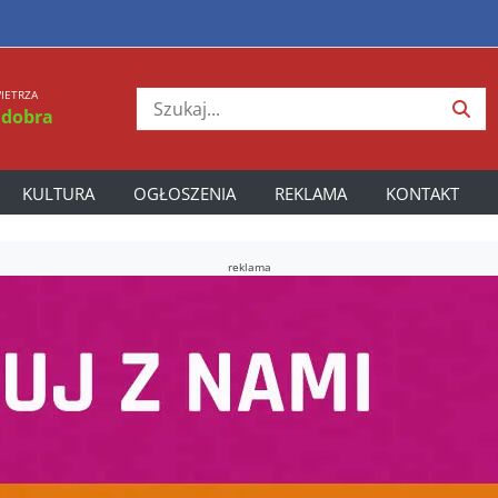
IETRZA
 dobra
KULTURA
OGŁOSZENIA
REKLAMA
KONTAKT
reklama