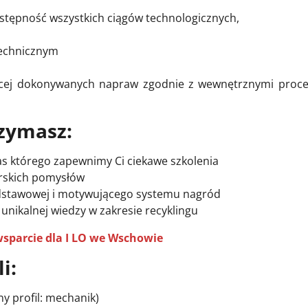
ostępność wszystkich ciągów technologicznych,
technicznym
ącej dokonywanych napraw zgodnie z wewnętrznymi proc
rzymasz:
s którego zapewnimy Ci ciekawe szkolenia
orskich pomysłów
podstawowej i motywującego systemu nagród
nikalnej wiedzy w zakresie recyklingu
wsparcie dla I LO we Wschowie
i:
 profil: mechanik)