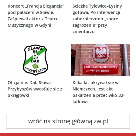
Koncert „Francja Elegancja”
Ścieżka Tylewice–Łysiny
pod pałacem w Sławie.
gotowa. Po interwencji
Zaśpiewał aktor z Teatru
zabezpieczono „spore
Muzycznego w Gdyni
zagrożenie” przy
cmentarzu
Oficjalnie: Dąb Sława-
Kilka lat ukrywał się w
Przybyszów wycofuje się z
Niemczech. Jest akt
okręgówki
oskarżenia przeciwko 32-
latkowi
wróć na stronę główną zw.pl