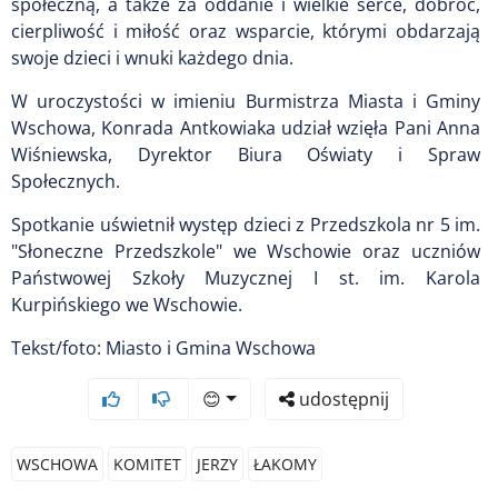
społeczną, a także za oddanie i wielkie serce, dobroć,
cierpliwość i miłość oraz wsparcie, którymi obdarzają
swoje dzieci i wnuki każdego dnia.
W uroczystości w imieniu Burmistrza Miasta i Gminy
Wschowa, Konrada Antkowiaka udział wzięła Pani Anna
Wiśniewska, Dyrektor Biura Oświaty i Spraw
Społecznych.
Spotkanie uświetnił występ dzieci z Przedszkola nr 5 im.
"Słoneczne Przedszkole" we Wschowie oraz uczniów
Państwowej Szkoły Muzycznej I st. im. Karola
Kurpińskiego we Wschowie.
Tekst/foto: Miasto i Gmina Wschowa
😊
udostępnij
WSCHOWA
KOMITET
JERZY
ŁAKOMY