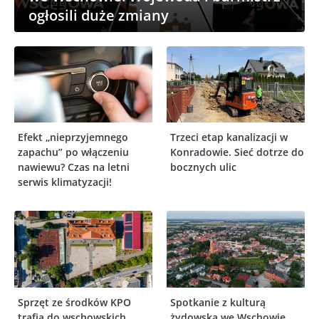
ogłosili duże zmiany
Efekt „nieprzyjemnego
Trzeci etap kanalizacji w
zapachu” po włączeniu
Konradowie. Sieć dotrze do
nawiewu? Czas na letni
bocznych ulic
serwis klimatyzacji!
Sprzęt ze środków KPO
Spotkanie z kulturą
trafia do wschowskich
żydowską we Wschowie.