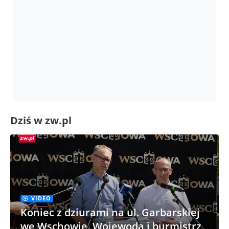
Dziś w zw.pl
VIDEO
Koniec z dziurami na ul. Garbarskiej
we Wschowie. Wojewoda i burmistrz