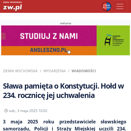
reklama
ZIEMIA WSCHOWSKA
WYDARZENIA
WIADOMOŚCI
Sława pamięta o Konstytucji. Hołd w
234. rocznicę jej uchwalenia
sob., 3 maja 2025 10:02
3 maja 2025 roku przedstawiciele sławskiego
samorządu, Policji i Straży Miejskiej uczcili 234.