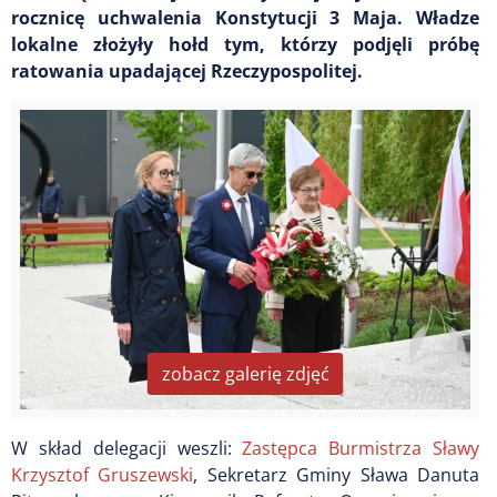
rocznicę uchwalenia Konstytucji 3 Maja. Władze
lokalne złożyły hołd tym, którzy podjęli próbę
ratowania upadającej Rzeczypospolitej.
zobacz galerię zdjęć
W skład delegacji weszli:
Zastępca Burmistrza Sławy
Krzysztof Gruszewski
, Sekretarz Gminy Sława Danuta