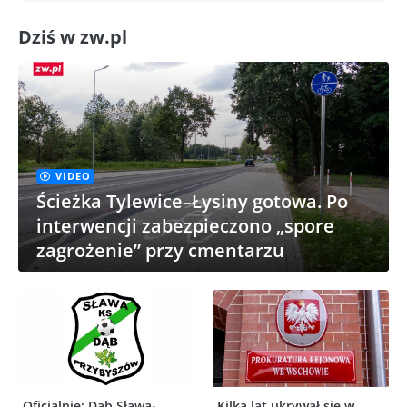
Dziś w zw.pl
VIDEO
Ścieżka Tylewice–Łysiny gotowa. Po
interwencji zabezpieczono „spore
zagrożenie” przy cmentarzu
Oficjalnie: Dąb Sława-
Kilka lat ukrywał się w