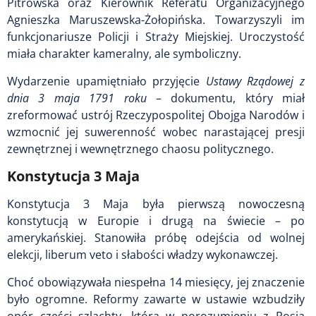
Pitrowska oraz Kierownik Referatu Organizacyjnego
Agnieszka Maruszewska-Żołopińska. Towarzyszyli im
funkcjonariusze Policji i Straży Miejskiej. Uroczystość
miała charakter kameralny, ale symboliczny.
Wydarzenie upamiętniało przyjęcie
Ustawy Rządowej z
dnia 3 maja 1791 roku
– dokumentu, który miał
zreformować ustrój Rzeczypospolitej Obojga Narodów i
wzmocnić jej suwerenność wobec narastającej presji
zewnętrznej i wewnętrznego chaosu politycznego.
Konstytucja 3 Maja
Konstytucja 3 Maja była pierwszą nowoczesną
konstytucją w Europie i drugą na świecie – po
amerykańskiej. Stanowiła próbę odejścia od wolnej
elekcji, liberum veto i słabości władzy wykonawczej.
Choć obowiązywała niespełna 14 miesięcy, jej znaczenie
było ogromne. Reformy zawarte w ustawie wzbudziły