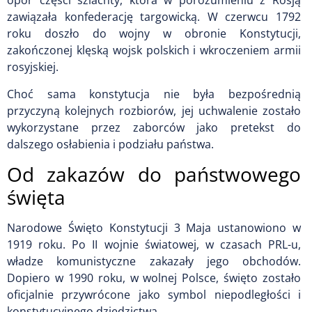
opór części szlachty, która w porozumieniu z Rosją
zawiązała konfederację targowicką. W czerwcu 1792
roku doszło do wojny w obronie Konstytucji,
zakończonej klęską wojsk polskich i wkroczeniem armii
rosyjskiej.
Choć sama konstytucja nie była bezpośrednią
przyczyną kolejnych rozbiorów, jej uchwalenie zostało
wykorzystane przez zaborców jako pretekst do
dalszego osłabienia i podziału państwa.
Od zakazów do państwowego
święta
Narodowe Święto Konstytucji 3 Maja ustanowiono w
1919 roku. Po II wojnie światowej, w czasach PRL-u,
władze komunistyczne zakazały jego obchodów.
Dopiero w 1990 roku, w wolnej Polsce, święto zostało
oficjalnie przywrócone jako symbol niepodległości i
konstytucyjnego dziedzictwa.