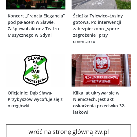
Koncert „Francja Elegancja”
Ścieżka Tylewice–Łysiny
pod pałacem w Sławie.
gotowa. Po interwencji
Zaśpiewał aktor z Teatru
zabezpieczono „spore
Muzycznego w Gdyni
zagrożenie” przy
cmentarzu
Oficjalnie: Dąb Sława-
Kilka lat ukrywał się w
Przybyszów wycofuje się z
Niemczech. Jest akt
okręgówki
oskarżenia przeciwko 32-
latkowi
wróć na stronę główną zw.pl