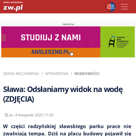
reklama
ZIEMIA WSCHOWSKA
WYDARZENIA
WIADOMOŚCI
Sława: Odsłaniamy widok na wodę
(ZDJĘCIA)
pt., 4 listopada 2022 11:20
W części radzyńskiej sławskiego parku prace nie
zwalniają tempa. Dziś na placu budowy pojawił się