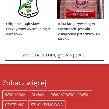
Oficjalnie: Dąb Sława-
Kilka lat ukrywał się w
Przybyszów wycofuje się z
Niemczech. Jest akt
okręgówki
oskarżenia przeciwko 32-
latkowi
wróć na stronę główną zw.pl
Zobacz więcej
WSCHOWA
SŁAWA
POWIAT WSCHOWSKI
CZYTELNIA
SZLICHTYNGOWA