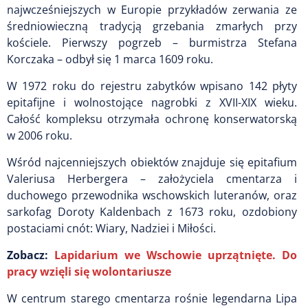
najwcześniejszych w Europie przykładów zerwania ze
średniowieczną tradycją grzebania zmarłych przy
kościele. Pierwszy pogrzeb – burmistrza Stefana
Korczaka – odbył się 1 marca 1609 roku.
W 1972 roku do rejestru zabytków wpisano 142 płyty
epitafijne i wolnostojące nagrobki z XVII-XIX wieku.
Całość kompleksu otrzymała ochronę konserwatorską
w 2006 roku.
Wśród najcenniejszych obiektów znajduje się epitafium
Valeriusa Herbergera – założyciela cmentarza i
duchowego przewodnika wschowskich luteranów, oraz
sarkofag Doroty Kaldenbach z 1673 roku, ozdobiony
postaciami cnót: Wiary, Nadziei i Miłości.
Zobacz:
Lapidarium we Wschowie uprzątnięte. Do
pracy wzięli się wolontariusze
W centrum starego cmentarza rośnie legendarna Lipa