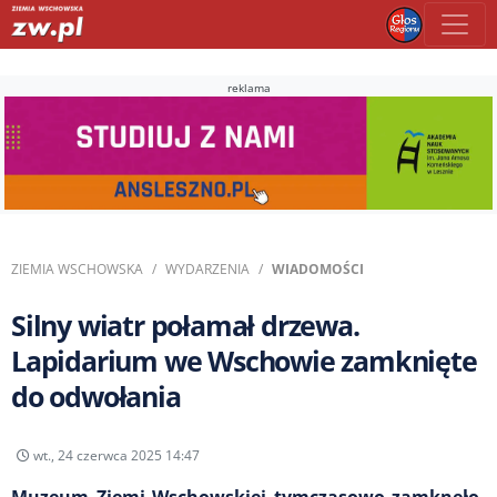
reklama
ZIEMIA WSCHOWSKA
WYDARZENIA
WIADOMOŚCI
Silny wiatr połamał drzewa.
Lapidarium we Wschowie zamknięte
do odwołania
wt., 24 czerwca 2025 14:47
Muzeum Ziemi Wschowskiej tymczasowo zamknęło