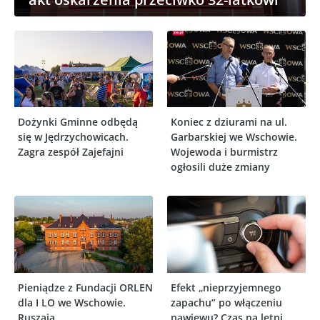
Dożynki Gminne odbędą
Koniec z dziurami na ul.
się w Jędrzychowicach.
Garbarskiej we Wschowie.
Zagra zespół Zajefajni
Wojewoda i burmistrz
ogłosili duże zmiany
Pieniądze z Fundacji ORLEN
Efekt „nieprzyjemnego
dla I LO we Wschowie.
zapachu” po włączeniu
Ruszają
nawiewu? Czas na letni