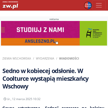
reklama
ZIEMIA WSCHOWSKA
WYDARZENIA
WIADOMOŚCI
Sedno w kobiecej odsłonie. W
Coolturce wystąpią mieszkańcy
Wschowy
śr., 12 marca 2025 10:32
Grupa artystyczna „Sedno” zaprasza na kolejny