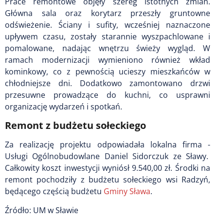
Prace remontowe objęły szereg istotnych zmian.
Główna sala oraz korytarz przeszły gruntowne
odświeżenie. Ściany i sufity, wcześniej naznaczone
upływem czasu, zostały starannie wyszpachlowane i
pomalowane, nadając wnętrzu świeży wygląd. W
ramach modernizacji wymieniono również wkład
kominkowy, co z pewnością ucieszy mieszkańców w
chłodniejsze dni. Dodatkowo zamontowano drzwi
przesuwne prowadzące do kuchni, co usprawni
organizację wydarzeń i spotkań.
Remont z budżetu sołeckiego
Za realizację projektu odpowiadała lokalna firma -
Usługi Ogólnobudowlane Daniel Sidorczuk ze Sławy.
Całkowity koszt inwestycji wyniósł 9.540,00 zł. Środki na
remont pochodziły z budżetu sołeckiego wsi Radzyń,
będącego częścią budżetu
Gminy Sława
.
Źródło: UM w Sławie