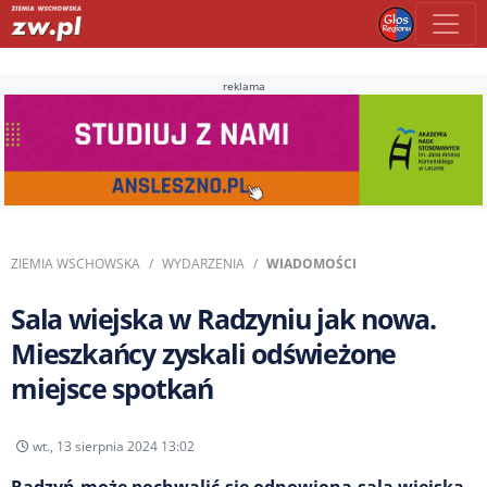
reklama
ZIEMIA WSCHOWSKA
WYDARZENIA
WIADOMOŚCI
Sala wiejska w Radzyniu jak nowa.
Mieszkańcy zyskali odświeżone
miejsce spotkań
wt., 13 sierpnia 2024 13:02
Radzyń może pochwalić się odnowioną salą wiejską.