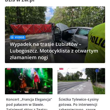
VIDEO
Wypadek na trasie Lubiatów –
Lubogoszcz. Motocyklista z otwartym
złamaniem nogi
Koncert „Francja Elegancja”
Ścieżka Tylewice–Łysiny
pod pałacem w Sławie.
gotowa. Po interwencji
Zaśpiewał aktor z Teatru
zabezpieczono „spore