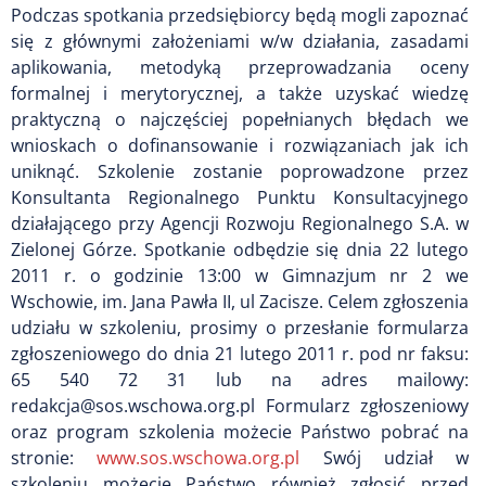
Podczas spotkania przedsiębiorcy będą mogli zapoznać
się z głównymi założeniami w/w działania, zasadami
aplikowania, metodyką przeprowadzania oceny
formalnej i merytorycznej, a także uzyskać wiedzę
praktyczną o najczęściej popełnianych błędach we
wnioskach o dofinansowanie i rozwiązaniach jak ich
uniknąć. Szkolenie zostanie poprowadzone przez
Konsultanta Regionalnego Punktu Konsultacyjnego
działającego przy Agencji Rozwoju Regionalnego S.A. w
Zielonej Górze. Spotkanie odbędzie się dnia 22 lutego
2011 r. o godzinie 13:00 w Gimnazjum nr 2 we
Wschowie, im. Jana Pawła II, ul Zacisze. Celem zgłoszenia
udziału w szkoleniu, prosimy o przesłanie formularza
zgłoszeniowego do dnia 21 lutego 2011 r. pod nr faksu:
65 540 72 31 lub na adres mailowy:
redakcja@sos.wschowa.org.pl Formularz zgłoszeniowy
oraz program szkolenia możecie Państwo pobrać na
stronie:
www.sos.wschowa.org.pl
Swój udział w
szkoleniu możecie Państwo również zgłosić przed