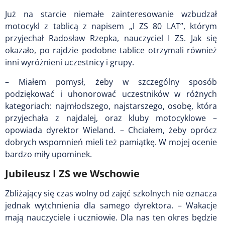
Już na starcie niemałe zainteresowanie wzbudzał
motocykl z tablicą z napisem „I ZS 80 LAT”, którym
przyjechał Radosław Rzepka, nauczyciel I ZS. Jak się
okazało, po rajdzie podobne tablice otrzymali również
inni wyróżnieni uczestnicy i grupy.
– Miałem pomysł, żeby w szczególny sposób
podziękować i uhonorować uczestników w różnych
kategoriach: najmłodszego, najstarszego, osobę, która
przyjechała z najdalej, oraz kluby motocyklowe –
opowiada dyrektor Wieland. – Chciałem, żeby oprócz
dobrych wspomnień mieli też pamiątkę. W mojej ocenie
bardzo miły upominek.
Jubileusz I ZS we Wschowie
Zbliżający się czas wolny od zajęć szkolnych nie oznacza
jednak wytchnienia dla samego dyrektora. – Wakacje
mają nauczyciele i uczniowie. Dla nas ten okres będzie