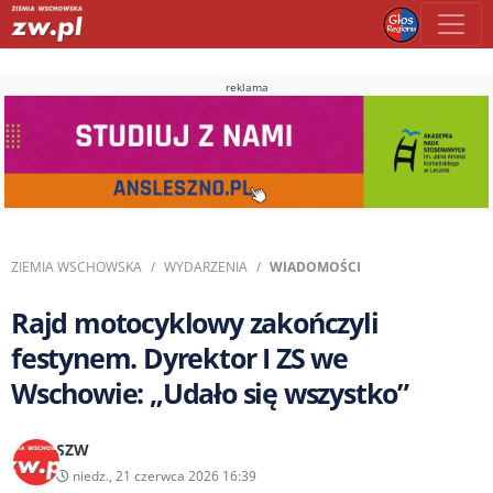
reklama
ZIEMIA WSCHOWSKA
WYDARZENIA
WIADOMOŚCI
Rajd motocyklowy zakończyli
festynem. Dyrektor I ZS we
Wschowie: „Udało się wszystko”
SZW
niedz., 21 czerwca 2026 16:39