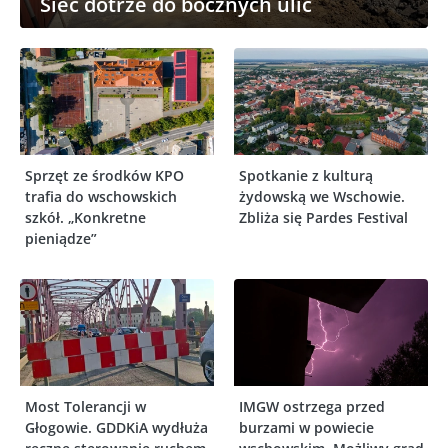
Sieć dotrze do bocznych ulic
Sprzęt ze środków KPO
Spotkanie z kulturą
trafia do wschowskich
żydowską we Wschowie.
szkół. „Konkretne
Zbliża się Pardes Festival
pieniądze”
Most Tolerancji w
IMGW ostrzega przed
Głogowie. GDDKiA wydłuża
burzami w powiecie