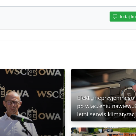
dodaj k
Efekt „nieprzyjemnego
po włączeniu nawiewu?
letni serwis klimatyzacj