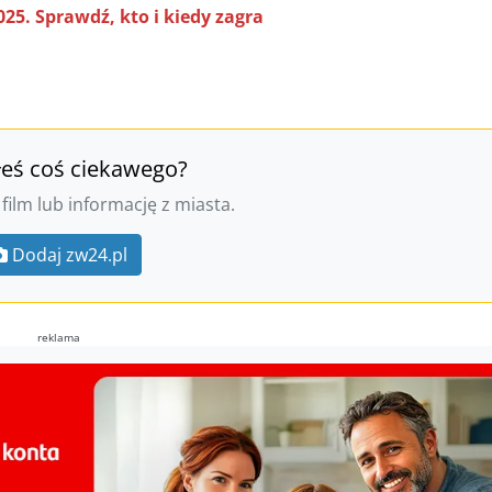
5. Sprawdź, kto i kiedy zagra
łeś coś ciekawego?
 film lub informację z miasta.
Dodaj zw24.pl
reklama