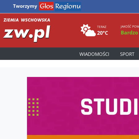
Tworzymy
JAKOŚĆ POW
TERAZ
Bardzo
20°C
WIADOMOŚCI
SPORT