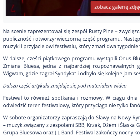
zobacz galerię zdję
Na scenie zaprezentował się zespół Rusty Pine – zwycięz
publiczność i otworzył wieczorną część programu. Nastę
muzyki i przyjacielowi festiwalu, który zmarł dwa tygodnie 
W dalszej części piątkowego programu wystąpili Onus Bl
Zmiana Bluesa, jedna z najbardziej rozpoznawalnych gr
Wigwam, gdzie zagrał Syndykat i odbyło się kolejne jam se
Dalsza część artykułu znajduje się pod materiałem wideo
Festiwal to również spotkania i rozmowy. W ciągu dnia 
odwiedzić teren festiwalowy, który przyciąga nie tylko fanó
W sobotę organizatorzy zapraszają do Sławy na Nowy Ryn
– muzyk związany z zespołami SBB, Krzak, Dżem i Śląska 
Grupa Bluesowa oraz J.J. Band. Festiwal zakończy nocny ko