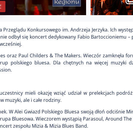
ć
ca Przeglądu Konkursowego im. Andrzeja Jerzyka. Ich wystę
pnie odbył się koncert dedykowany Fabio Bartoccioniemu –
wcześniej.
ues oraz Paul Childers & The Makers. Wieczór zamknęła fo
up polskiego bluesa. Dla chętnych na więcej muzyki dzi
ssion.
uczestnicy mieli okazję wziąć udział w prelekcjach podró
w muzyki, ale i całe rodziny.
ek. W Alei Gwiazd Polskiego Bluesa swoją dłoń odciśnie M
Grupa Bluesowa. Wieczorem wystąpią Parasoul, Around The 
ncert zespołu Mizia & Mizia Blues Band.