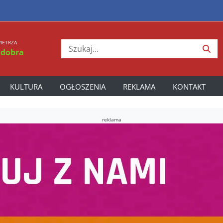
IETRZA
 dobra
KULTURA
OGŁOSZENIA
REKLAMA
KONTAKT
reklama