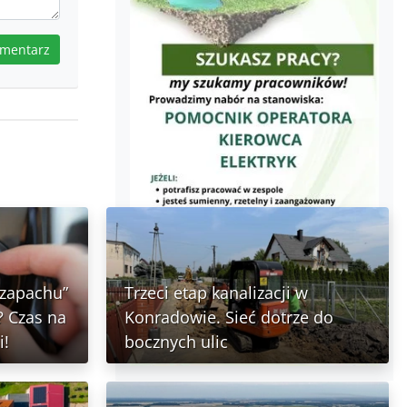
omentarz
 zapachu”
Trzeci etap kanalizacji w
 Czas na
Konradowie. Sieć dotrze do
i!
bocznych ulic