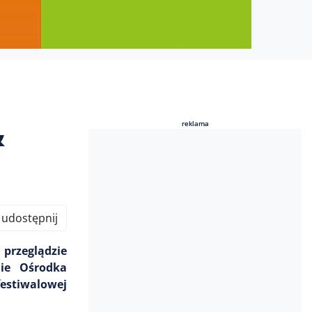
&
reklama
reklama
udostępnij
przeglądzie
nie Ośrodka
estiwalowej