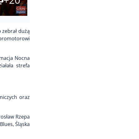
p zebrał dużą
 promotorowi
rmacja Nocna
ałała strefa
żniczych oraz
irosław Rzepa
Blues, Śląska