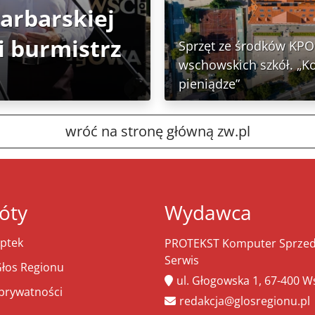
Garbarskiej
 burmistrz
Sprzęt ze środków KPO 
wschowskich szkół. „K
pieniądze”
wróć na stronę główną zw.pl
óty
Wydawca
ptek
PROTEKST Komputer Sprzeda
Serwis
łos Regionu
ul. Głogowska 1, 67-400 
 prywatności
redakcja@glosregionu.pl