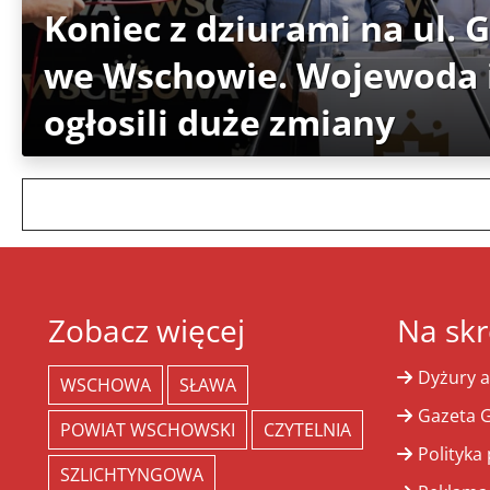
Koniec z dziurami na ul. 
we Wschowie. Wojewoda i
ogłosili duże zmiany
Zobacz więcej
Na skr
Dyżury a
WSCHOWA
SŁAWA
Gazeta G
POWIAT WSCHOWSKI
CZYTELNIA
Polityka
SZLICHTYNGOWA