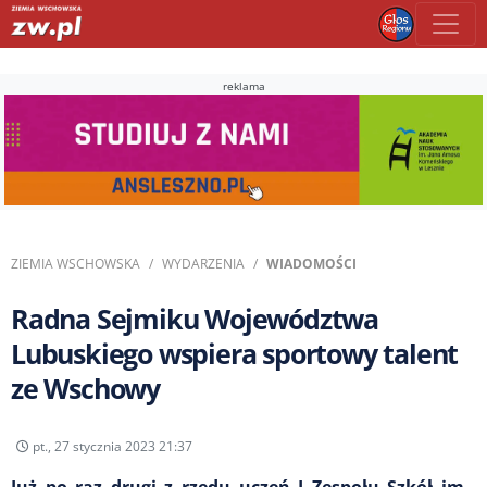
reklama
ZIEMIA WSCHOWSKA
WYDARZENIA
WIADOMOŚCI
Radna Sejmiku Województwa
Lubuskiego wspiera sportowy talent
ze Wschowy
pt., 27 stycznia 2023 21:37
Już po raz drugi z rzędu uczeń I Zespołu Szkół im.