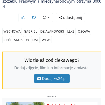
szczeblu krajowym i międzynarodowym otrzyma 3000
zł.
😊
udostępnij
WSCHOWA
GABRIEL
DZIAŁAKOWSKI
LLKS
OSOWA
SIEŃ
SKOK
W
DAL
WYWI
Widziałeś coś ciekawego?
Dodaj zdjęcie, film lub informację z miasta.
Dodaj zw24.pl
reklama