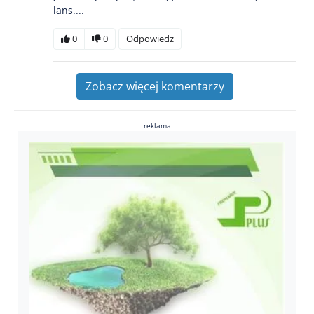
lans....
0
0
Odpowiedz
Zobacz więcej komentarzy
reklama