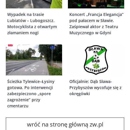
Wypadek na trasie
Koncert „Francja Elegancja”
Lubiatów – Lubogoszcz.
pod pałacem w Sławie.
Motocyklista z otwartym
Zaśpiewał aktor z Teatru
złamaniem nogi
Muzycznego w Gdyni
Ścieżka Tylewice–Łysiny
Oficjalnie: Dąb Sława-
gotowa. Po interwencji
Przybyszów wycofuje się z
zabezpieczono „spore
okręgówki
zagrożenie” przy
cmentarzu
wróć na stronę główną zw.pl