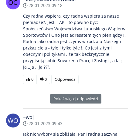
28.01.2023 09:18
Czy radna wspiera, czy radna wspiera za nasze
pieniądze?. Jeśli TAK - to powino być;
Społeczeństwo Województwa Lubuskiego Wspierw
Sportowców i Ono jest adresatem tych pieniędzy !.
Radna jako radna jest czymś w rodzaju Naszego
przkaziciela - tyle i tylko tyle !. Co jest z tymi
obecnymi politykami , że tak bezkrytycznie
przypisują sobie Suwerena Pracę i Zasługi , a la ;
Ja,,,ja ,,,ja ???.
0
0
Odpowiedz
Pokaż więcej odpowiedzi
~woj
28.01.2023 09:43
Jak nic wybory się zbliżają, Pani radna zaczyna