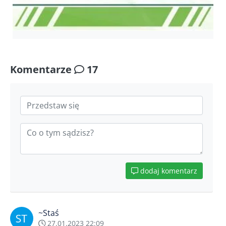
Komentarze
17
dodaj komentarz
~Staś
27.01.2023 22:09