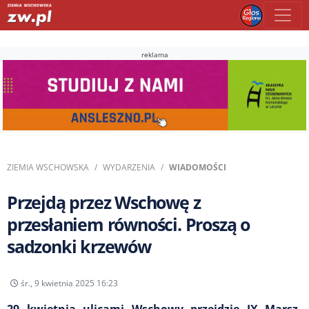
reklama
ZIEMIA WSCHOWSKA
WYDARZENIA
WIADOMOŚCI
Przejdą przez Wschowę z
przesłaniem równości. Proszą o
sadzonki krzewów
śr., 9 kwietnia 2025 16:23
29 kwietnia ulicami Wschowy przejdzie IX Marsz