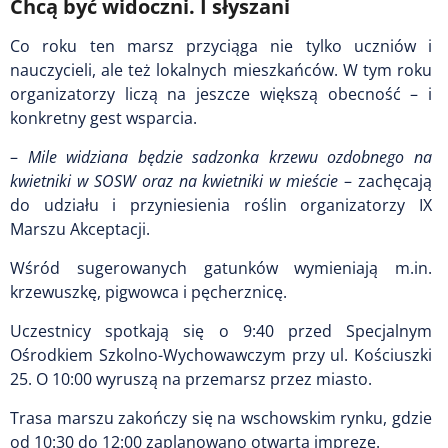
Chcą być widoczni. I słyszani
Co roku ten marsz przyciąga nie tylko uczniów i
nauczycieli, ale też lokalnych mieszkańców. W tym roku
organizatorzy liczą na jeszcze większą obecność – i
konkretny gest wsparcia.
–
Mile widziana będzie sadzonka krzewu ozdobnego na
kwietniki w SOSW oraz na kwietniki w mieście
– zachęcają
do udziału i przyniesienia roślin organizatorzy IX
Marszu Akceptacji.
Wśród sugerowanych gatunków wymieniają m.in.
krzewuszkę, pigwowca i pęcherznicę.
Uczestnicy spotkają się o 9:40 przed Specjalnym
Ośrodkiem Szkolno-Wychowawczym przy ul. Kościuszki
25. O 10:00 wyruszą na przemarsz przez miasto.
Trasa marszu zakończy się na wschowskim rynku, gdzie
od 10:30 do 12:00 zaplanowano otwartą imprezę.