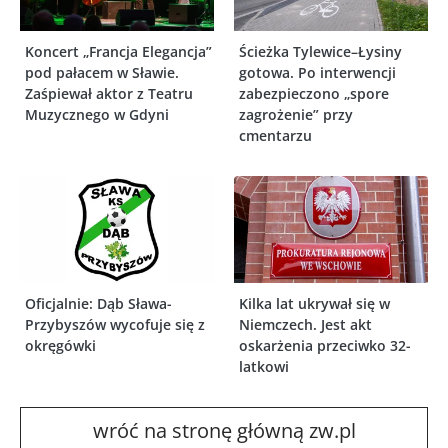
Koncert „Francja Elegancja”
Ścieżka Tylewice–Łysiny
pod pałacem w Sławie.
gotowa. Po interwencji
Zaśpiewał aktor z Teatru
zabezpieczono „spore
Muzycznego w Gdyni
zagrożenie” przy
cmentarzu
Oficjalnie: Dąb Sława-
Kilka lat ukrywał się w
Przybyszów wycofuje się z
Niemczech. Jest akt
okręgówki
oskarżenia przeciwko 32-
latkowi
wróć na stronę główną zw.pl