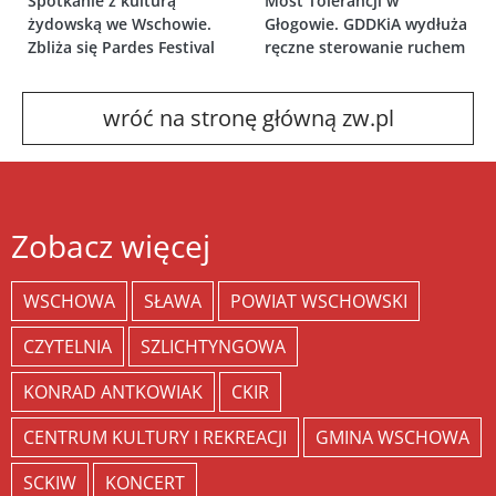
Spotkanie z kulturą
Most Tolerancji w
żydowską we Wschowie.
Głogowie. GDDKiA wydłuża
Zbliża się Pardes Festival
ręczne sterowanie ruchem
wróć na stronę główną zw.pl
Zobacz więcej
WSCHOWA
SŁAWA
POWIAT WSCHOWSKI
CZYTELNIA
SZLICHTYNGOWA
KONRAD ANTKOWIAK
CKIR
CENTRUM KULTURY I REKREACJI
GMINA WSCHOWA
SCKIW
KONCERT