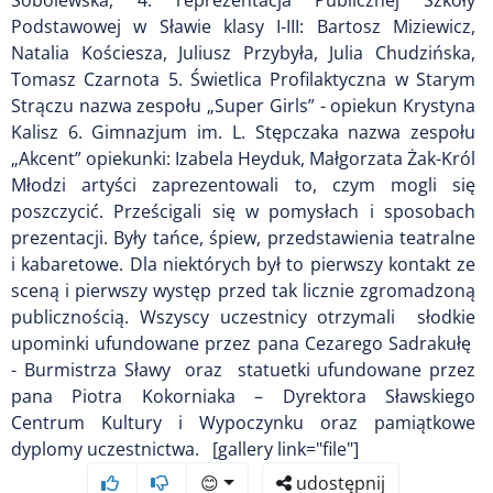
Podstawowej w Sławie klasy I-III: Bartosz Miziewicz,
Natalia Kościesza, Juliusz Przybyła, Julia Chudzińska,
Tomasz Czarnota 5. Świetlica Profilaktyczna w Starym
Strączu nazwa zespołu „Super Girls” - opiekun Krystyna
Kalisz 6. Gimnazjum im. L. Stępczaka nazwa zespołu
„Akcent” opiekunki: Izabela Heyduk, Małgorzata Żak-Król
Młodzi artyści zaprezentowali to, czym mogli się
poszczycić. Prześcigali się w pomysłach i sposobach
prezentacji. Były tańce, śpiew, przedstawienia teatralne
i kabaretowe. Dla niektórych był to pierwszy kontakt ze
sceną i pierwszy występ przed tak licznie zgromadzoną
publicznością. Wszyscy uczestnicy otrzymali słodkie
upominki ufundowane przez pana Cezarego Sadrakułę
- Burmistrza Sławy oraz statuetki ufundowane przez
pana Piotra Kokorniaka – Dyrektora Sławskiego
Centrum Kultury i Wypoczynku oraz pamiątkowe
dyplomy uczestnictwa. [gallery link="file"]
😊
udostępnij