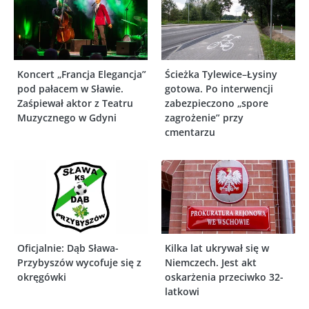
Koncert „Francja Elegancja”
Ścieżka Tylewice–Łysiny
pod pałacem w Sławie.
gotowa. Po interwencji
Zaśpiewał aktor z Teatru
zabezpieczono „spore
Muzycznego w Gdyni
zagrożenie” przy
cmentarzu
Oficjalnie: Dąb Sława-
Kilka lat ukrywał się w
Przybyszów wycofuje się z
Niemczech. Jest akt
okręgówki
oskarżenia przeciwko 32-
latkowi